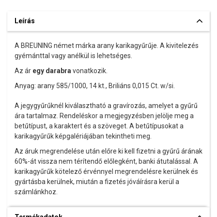
Leírás
A BREUNING német márka arany karikagyűrűje. A kivitelezés
gyémánttal vagy anélkül is lehetséges.
Az ár
egy darabra
vonatkozik.
Anyag: arany 585/1000, 14 kt., Briliáns 0,015 Ct. w/si.
A jegygyűrűknél kiválasztható a gravírozás, amelyet a gyűrű
ára tartalmaz. Rendeléskor a megjegyzésben jelölje meg a
betűtípust, a karaktert és a szöveget. A betűtípusokat a
karikagyűrűk képgalériájában tekintheti meg.
Az áruk megrendelése után előre ki kell fizetni a gyűrű árának
60%-át vissza nem térítendő előlegként, banki átutalással. A
karikagyűrűk kötelező érvénnyel megrendelésre kerülnek és
gyártásba kerülnek, miután a fizetés jóváírásra kerül a
számlánkhoz.