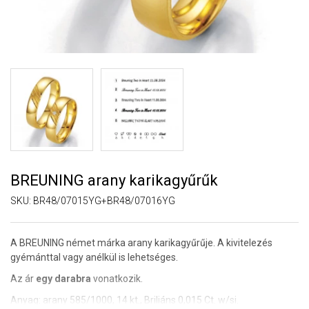
BREUNING arany karikagyűrűk
SKU:
BR48/07015YG+BR48/07016YG
A BREUNING német márka arany karikagyűrűje. A kivitelezés
gyémánttal vagy anélkül is lehetséges.
Az ár
egy darabra
vonatkozik.
Anyag: arany 585/1000, 14 kt., Briliáns 0,015 Ct. w/si.