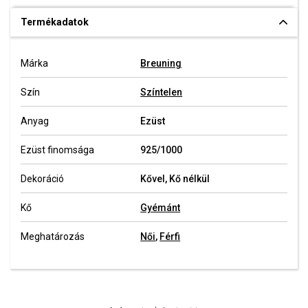
Termékadatok
Márka
Breuning
Szín
Színtelen
Anyag
Ezüst
Ezüst finomsága
925/1000
Dekoráció
Kővel, Kő nélkül
Kő
Gyémánt
Meghatározás
Női
,
Férfi