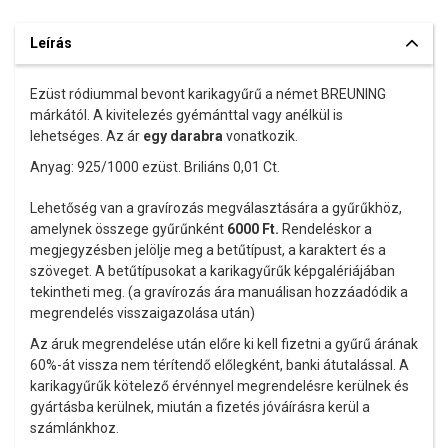
Leírás
Ezüst ródiummal bevont karikagyűrű a német BREUNING
márkától. A kivitelezés gyémánttal vagy anélkül is
lehetséges. Az ár
egy darabra
vonatkozik.
Anyag: 925/1000 ezüst. Briliáns 0,01 Ct.
Lehetőség van a gravírozás megválasztására a gyűrűkhöz,
amelynek összege gyűrűnként
6000
Ft.
Rendeléskor a
megjegyzésben jelölje meg a betűtípust, a karaktert és a
szöveget. A betűtípusokat a karikagyűrűk képgalériájában
tekintheti meg. (a gravírozás ára manuálisan hozzáadódik a
megrendelés visszaigazolása után)
Az áruk megrendelése után előre ki kell fizetni a gyűrű árának
60%-át vissza nem térítendő előlegként, banki átutalással. A
karikagyűrűk kötelező érvénnyel megrendelésre kerülnek és
gyártásba kerülnek, miután a fizetés jóváírásra kerül a
számlánkhoz.