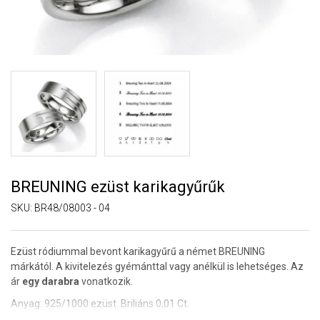
BREUNING ezüst karikagyűrűk
SKU:
BR48/08003 - 04
Ezüst ródiummal bevont karikagyűrű a német BREUNING
márkától. A kivitelezés gyémánttal vagy anélkül is lehetséges. Az
ár
egy darabra
vonatkozik.
Anyag: 925/1000 ezüst. Briliáns 0,01 Ct.