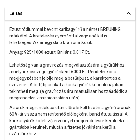
Leírás
Ezüst ródiummal bevont karikagyűrű a német BREUNING
márkától. A kivitelezés gyémánttal vagy anélkül is
lehetséges. Az ár
egy darabra
vonatkozik.
Anyag: 925/1000 ezüst. Briliáns 0,017 Ct.
Lehetőség van a gravírozás megválasztására a gyűrűkhöz,
amelynek összege gyűrűnként
6000
Ft.
Rendeléskor a
megjegyzésben jelölje meg a betűtípust, a karaktert és a
szöveget. A betűtípusokat a karikagyűrűk képgalériájában
tekintheti meg. (a gravírozás ára manuálisan hozzáadódik a
megrendelés visszaigazolása után)
Az áruk megrendelése után előre ki kell fizetni a gyűrű árának
60%-át vissza nem térítendő előlegként, banki átutalással. A
karikagyűrűk kötelező érvénnyel megrendelésre kerülnek és
gyártásba kerülnek, miután a fizetés jóváírásra kerül a
számlánkhoz.