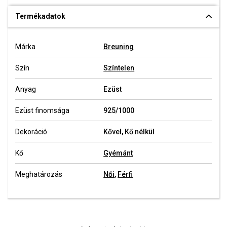
Termékadatok
Márka
Breuning
Szín
Színtelen
Anyag
Ezüst
Ezüst finomsága
925/1000
Dekoráció
Kővel, Kő nélkül
Kő
Gyémánt
Meghatározás
Női
,
Férfi