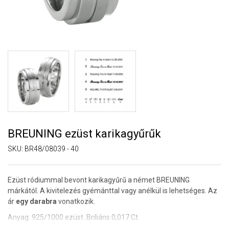
BREUNING ezüst karikagyűrűk
SKU:
BR48/08039 - 40
Ezüst ródiummal bevont karikagyűrű a német BREUNING
márkától. A kivitelezés gyémánttal vagy anélkül is lehetséges. Az
ár
egy darabra
vonatkozik.
Anyag: 925/1000 ezüst. Briliáns 0,017 Ct.