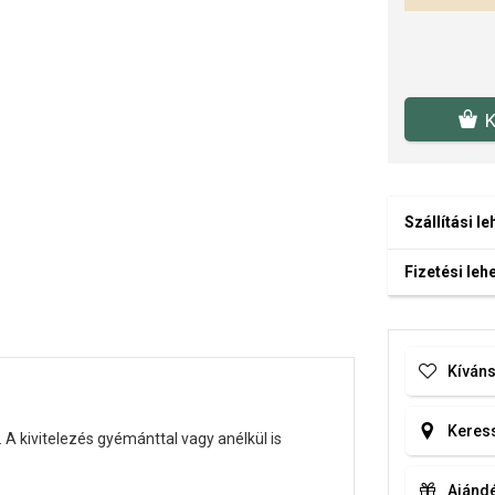
K
Szállítási l
Fizetési le
Kíváns
Keress
 kivitelezés gyémánttal vagy anélkül is
Ajándé