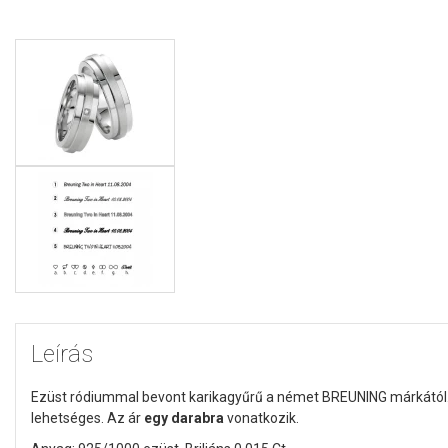
Leírás
Ezüst ródiummal bevont karikagyűrű a német BREUNING márkától. A
lehetséges. Az ár
egy darabra
vonatkozik.