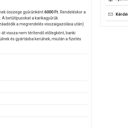
ynek összege gyűrűnként
6000
Ft.
Rendeléskor a
Kérdé
. A betűtípusokat a karikagyűrűk
zzáadódik a megrendelés visszaigazolása után)
-át vissza nem térítendő előlegként, banki
ülnek és gyártásba kerülnek, miután a fizetés