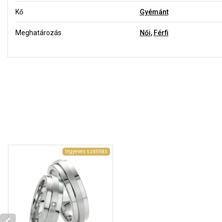
Kő
Gyémánt
Meghatározás
Női
,
Férfi
Ingyenes szállítás