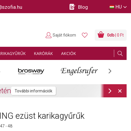
HU
@szofia.hu
Blog
Saját fiókom
0
db
| 0 Ft
ARIKAGYŰRŰK
KARÓRÁK
AKCIÓK
Next
rmációk
Next
NG ezüst karikagyűrűk
7 - 48