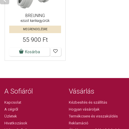
BREUNING
ezüst karikagyűrűk
MEGRENDELÉSRE
55 900 Ft
Kosárba
A Sofiáról
Vásárlás
Kapcsolat
Kézbesítés és szállítás
A cégről
Hogyan vásároljak
Üzletek
Termékcsere és visszaküldés
Hivatkozások
Reklamáció