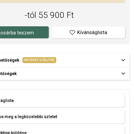
-tól 55 900 Ft
Kívánságlista
osárba teszem
ehetőségek
INGYENES SZÁLLÍTÁS
hetőségek
áglista
e meg a legközelebbi üzletet
ktipp küldése