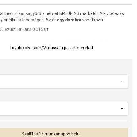
l bevont karikagyűrű a német BREUNING márkától. A kivitelezés
 anélkül is lehetséges. Az ár
egy darabra
vonatkozik.
 ezüst. Briliáns 0,015 Ct
a gravírozás megválasztására a gyűrűkhöz, amelynek összege
Tovább olvasom
/
Mutassa a paramétereket
00
Ft.
Rendeléskor a megjegyzésben jelölje meg a betűtípust, a
szöveget. A betűtípusokat a karikagyűrűk képgalériájában tekintheti
ozás ára manuálisan hozzáadódik a megrendelés visszaigazolása
elése után előre ki kell fizetni a gyűrű árának 60%-át vissza nem
gként, banki átutalással. A karikagyűrűk kötelező érvénnyel
erülnek és gyártásba kerülnek, miután a fizetés jóváírásra kerül a
Szállítás 15 munkanapon belül.