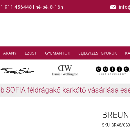
21 911 456448
|
hé-pé: 8-16h
info
ARANY
EZÜST
GYÉMÁNTOK
ELJEGYZÉSI GYŰRŰK
K
AS SABO: Gyűjtsön és spóroljon
További info
BREUNI
SKU:
BR48/0804