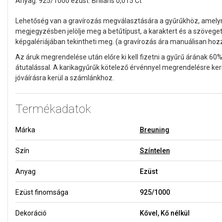
Anyag: 925/1000 ezüst. Briliáns 0,015 Ct
Lehetőség van a gravírozás megválasztására a gyűrűkhöz, amel
megjegyzésben jelölje meg a betűtípust, a karaktert és a szöveget
képgalériájában tekintheti meg. (a gravírozás ára manuálisan ho
Az áruk megrendelése után előre ki kell fizetni a gyűrű árának 60%
átutalással. A karikagyűrűk kötelező érvénnyel megrendelésre ker
jóváírásra kerül a számlánkhoz.
Termékadatok
Márka
Breuning
Szín
Színtelen
Anyag
Ezüst
Ezüst finomsága
925/1000
Dekoráció
Kővel, Kő nélkül