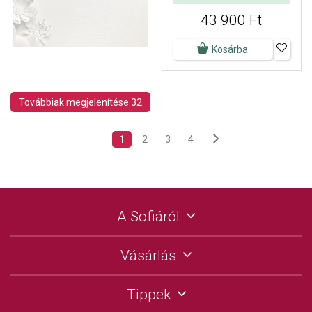
43 900 Ft
Kosárba
Továbbiak megjelenítése 32
1
2
3
4
A Sofiáról
Vásárlás
Tippek