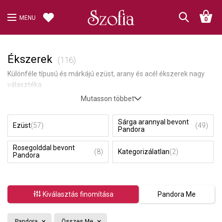
MENU
0
Ékszerek
(116)
Különféle típusú és márkájú ezüst, arany és acél ékszerek nagy
választéka.
Mutasson többet
Sárga arannyal bevont
Ezüst
(57)
(49)
Pandora
Rosegolddal bevont
(8)
Kategorizálatlan
(2)
Pandora
Kiválasztás finomítása
Pandora Me
Pandora
Összes Me