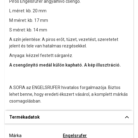
Piros
Engelsrufer angyalhívó csengő.
L méret: kb. 20 mm
M méret: kb. 17 mm
S méret: kb. 14 mm
A szín jelentése: A piros erőt, tüzet, vezetést, szeretetet
jelent és tele van hatalmas rezgésekkel.
Anyaga: kézzel festett sárgaréz.
A csengőnyitó medál külön kapható. A kép illusztráció.
A SOFIA az ENGELSRUFER hivatalos forgalmazója. Biztos
lehet benne, hogy eredeti ékszert vásárol, a komplett márkás
csomagolásban.
Termékadatok
Márka
Engelsrufer