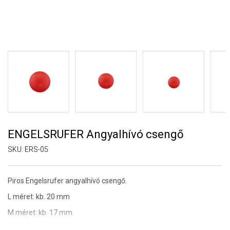
ENGELSRUFER Angyalhívó csengő
SKU:
ERS-05
Piros
Engelsrufer angyalhívó csengő.
L méret: kb. 20 mm
M méret: kb. 17 mm
S méret: kb. 14 mm