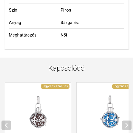
Szín
Piros
Anyag
Sárgaréz
Meghatározás
Női
Kapcsolódó
Ingyenes szállítás
Ingyenes szál