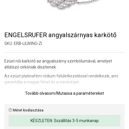
ENGELSRUFER angyalszárnyas karkötő
SKU:
ERB-LILWING-ZI
Ezüst női karkötő az angyalszárny szimbólumával, amelyet
átlátszó cirkóniák díszítenek.
Az ezüst platinafém ródium felületkezeléssel rendelkezik, ami
garantálja a magas fényt és a minőséget.
Súly: 2 g.
Tovább olvasom
/
Mutassa a paramétereket
Karkötő hossza: 15 + 2 cm.
Méret kiválasztása
A SOFIA az ENGELSRUFER hivatalos forgalmazója. Biztos lehet
benne, hogy eredeti ékszert vásárol, a komplett márkás
KÉSZLETEN: Sszállítás 3-5 munkanap
csomagolásban.