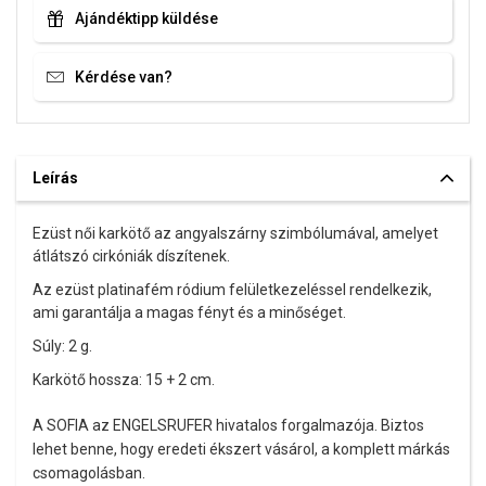
Ajándéktipp küldése
Kérdése van?
Leírás
Ezüst női karkötő az angyalszárny szimbólumával, amelyet
átlátszó cirkóniák díszítenek.
Az ezüst platinafém ródium felületkezeléssel rendelkezik,
ami garantálja a magas fényt és a minőséget.
Súly: 2 g.
Karkötő hossza: 15 + 2 cm.
A SOFIA az ENGELSRUFER hivatalos forgalmazója. Biztos
lehet benne, hogy eredeti ékszert vásárol, a komplett márkás
csomagolásban.