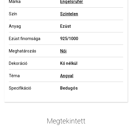
Márka
Engelsrufer
Szín
Színtelen
Anyag
Ezüst
Ezüst finomsága
925/1000
Meghatározás
Női
Dekoráció
Kő nélkül
Téma
Angyal
Specifikáció
Bedugós
Megtekintett