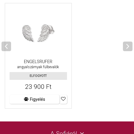
ENGELSRUFER
angyalszárnyak fülbevalók
ELFOGYOTT
23 900 Ft
Figyelés
A Sofiáról