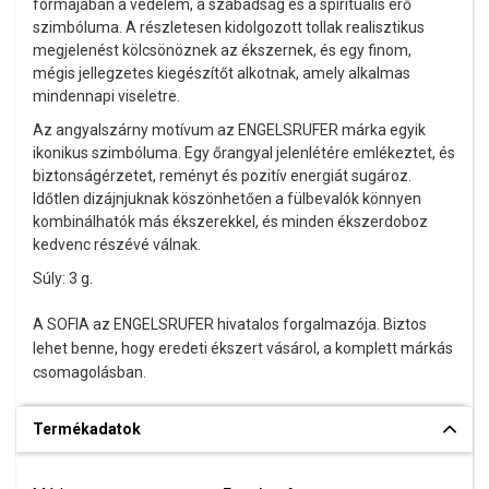
formájában a védelem, a szabadság és a spirituális erő
szimbóluma. A részletesen kidolgozott tollak realisztikus
megjelenést kölcsönöznek az ékszernek, és egy finom,
mégis jellegzetes kiegészítőt alkotnak, amely alkalmas
mindennapi viseletre.
Az angyalszárny motívum az ENGELSRUFER márka egyik
ikonikus szimbóluma. Egy őrangyal jelenlétére emlékeztet, és
biztonságérzetet, reményt és pozitív energiát sugároz.
Időtlen dizájnjuknak köszönhetően a fülbevalók könnyen
kombinálhatók más ékszerekkel, és minden ékszerdoboz
kedvenc részévé válnak.
Súly: 3 g.
A SOFIA az ENGELSRUFER hivatalos forgalmazója. Biztos
lehet benne, hogy eredeti ékszert vásárol, a komplett márkás
csomagolásban.
Termékadatok