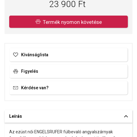
23 900 Ft
Súly: 3 g.
A SOFIA az ENGELSRUFER hivatalos forgalmazója. Biztos lehet
Termék nyomon követése
benne, hogy eredeti ékszert vásárol, a komplett márkás
csomagolásban.
Kívánságlista
Figyelés
Kérdése van?
Leírás
Az ezüst női ENGELSRUFER fülbevaló angyalszárnyak