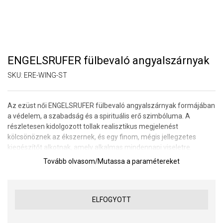
ENGELSRUFER fülbevaló angyalszárnyak
SKU:
ERE-WING-ST
Az ezüst női ENGELSRUFER fülbevaló angyalszárnyak formájában
a védelem, a szabadság és a spirituális erő szimbóluma. A
részletesen kidolgozott tollak realisztikus megjelenést
kölcsönöznek az ékszernek, és egy finom, mégis jellegzetes
kiegészítőt alkotnak, amely alkalmas mindennapi viseletre.
Tovább olvasom
/
Mutassa a paramétereket
Az angyalszárny motívum az ENGELSRUFER márka egyik ikonikus
szimbóluma. Egy őrangyal jelenlétére emlékeztet, és
biztonságérzetet, reményt és pozitív energiát sugároz. Időtlen
dizájnjuknak köszönhetően a fülbevalók könnyen kombinálhatók
ELFOGYOTT
más ékszerekkel, és minden ékszerdoboz kedvenc részévé
válnak.