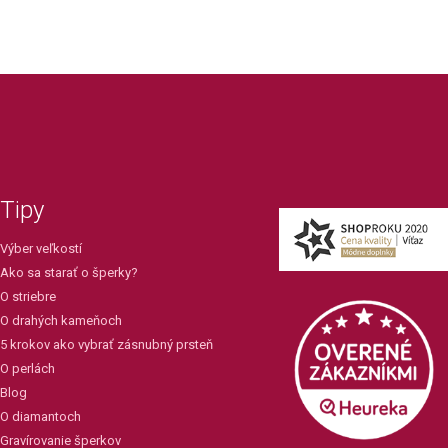
Tipy
Výber veľkostí
Ako sa starať o šperky?
O striebre
O drahých kameňoch
5 krokov ako vybrať zásnubný prsteň
O perlách
Blog
O diamantoch
Gravírovanie šperkov