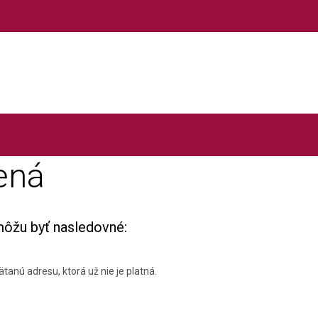
ená
môžu byť nasledovné:
tanú adresu, ktorá už nie je platná.