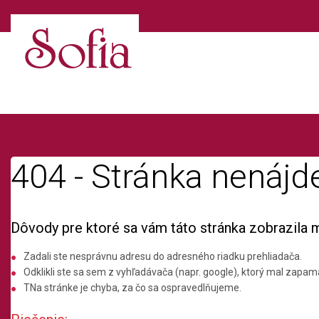
404 - Stránka nenájd
Dôvody pre ktoré sa vám táto stránka zobrazila 
Zadali ste nesprávnu adresu do adresného riadku prehliadača.
Odklikli ste sa sem z vyhľadávača (napr. google), ktorý mal zapamä
TNa stránke je chyba, za čo sa ospravedlňujeme.