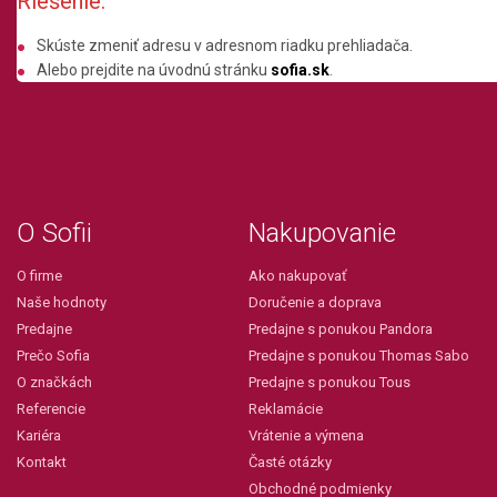
Riešenie:
Skúste zmeniť adresu v adresnom riadku prehliadača.
Alebo prejdite na úvodnú stránku
sofia.sk
.
O Sofii
Nakupovanie
O firme
Ako nakupovať
Naše hodnoty
Doručenie a doprava
Predajne
Predajne s ponukou Pandora
Prečo Sofia
Predajne s ponukou Thomas Sabo
O značkách
Predajne s ponukou Tous
Referencie
Reklamácie
Kariéra
Vrátenie a výmena
Kontakt
Časté otázky
Obchodné podmienky