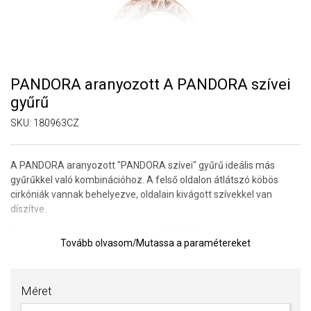
PANDORA aranyozott A PANDORA szívei
gyűrű
SKU:
180963CZ
A PANDORA aranyozott "PANDORA szívei" gyűrű ideális más
gyűrűkkel való kombinációhoz. A felső oldalon átlátszó köbös
cirkóniák vannak behelyezve, oldalain kivágott szívekkel van
díszítve.
A ragyogó és elegáns aranyozott PANDORA kollekciót
a réz és az
Tovább olvasom
/
Mutassa a paramétereket
ezüst
,
valamint a rózsaarany bevonat
egyedülálló
kombinációja
alkotja
. Felhívjuk a figyelmét, hogy a magas réztartalmú ékszerek
lágy színe az idő múlásával a viselés következtében
hangsúlyosabbá válhat.
Az ékszerek aranyozása csak
Méret
ideiglenes felületkezelés, és a garancia nem vonatkozik azok