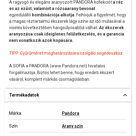
A ragyogó és elegáns aranyozott PANDORA kollekciót
a réz
és az ezüst
,
valamint a rózsaarany bevonat
egyedülálló
kombinációja alkotja
. Felhívjuk a figyelmét, hogy
a magas réztartalmú ékszerek lágy színe az idő múlásával a
viselés következtében hangsúlyosabbá válhat.
Az ékszerek
aranyozása csak ideiglenes felületkezelés, és a garancia
nem vonatkozik azok kopására.
TIPP:
Gyűrűméret meghatározására szolgáló segédeszköz
A SOFIA a PANDORA (www.Pandora.net) hivatalos
forgalmazója. Biztos lehet benne, hogy eredeti ékszert
vásárol, komplett márkás csomagolásban.
Termékadatok
Márka
Pandora
Szín
Arany szín