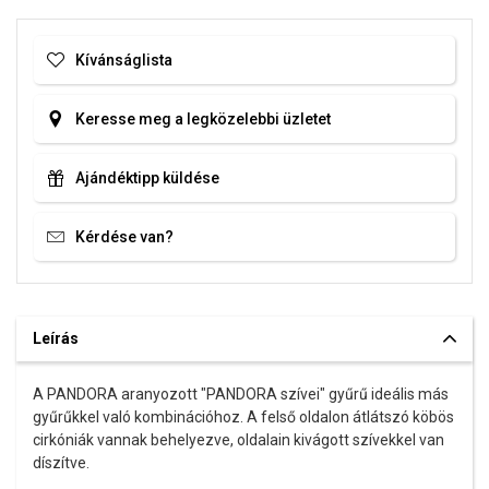
Kívánságlista
Keresse meg a legközelebbi üzletet
Ajándéktipp küldése
Kérdése van?
Leírás
A PANDORA aranyozott "PANDORA szívei" gyűrű ideális más
gyűrűkkel való kombinációhoz. A felső oldalon átlátszó köbös
cirkóniák vannak behelyezve, oldalain kivágott szívekkel van
díszítve.