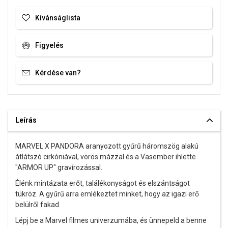
Kívánságlista
Figyelés
Kérdése van?
Leírás
MARVEL X PANDORA aranyozott gyűrű háromszög alakú
átlátszó cirkóniával, vörös mázzal és a Vasember ihlette
"ARMOR UP" gravírozással.
Élénk mintázata erőt, találékonyságot és elszántságot
tükröz. A gyűrű arra emlékeztet minket, hogy az igazi erő
belülről fakad.
Lépj be a Marvel filmes univerzumába, és ünnepeld a benne