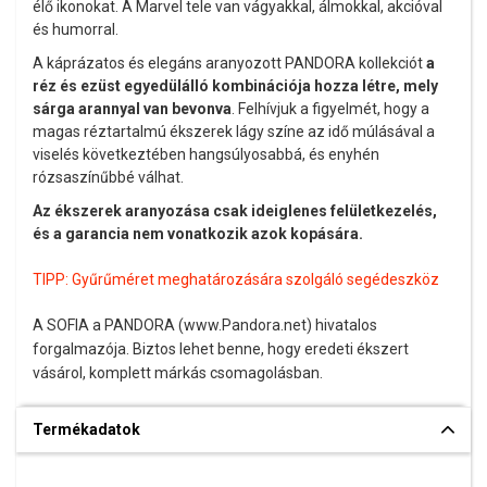
élő ikonokat. A Marvel tele van vágyakkal, álmokkal, akcióval
és humorral.
A káprázatos és elegáns aranyozott PANDORA kollekciót
a
réz és ezüst egyedülálló kombinációja hozza létre, mely
sárga arannyal van bevonva
. Felhívjuk a figyelmét, hogy a
magas réztartalmú ékszerek lágy színe az idő múlásával a
viselés következtében hangsúlyosabbá, és enyhén
rózsaszínűbbé válhat.
Az ékszerek aranyozása csak ideiglenes felületkezelés,
és a garancia nem vonatkozik azok kopására.
TIPP:
Gyűrűméret meghatározására szolgáló segédeszköz
A SOFIA a PANDORA (www.Pandora.net) hivatalos
forgalmazója. Biztos lehet benne, hogy eredeti ékszert
vásárol, komplett márkás csomagolásban.
Termékadatok