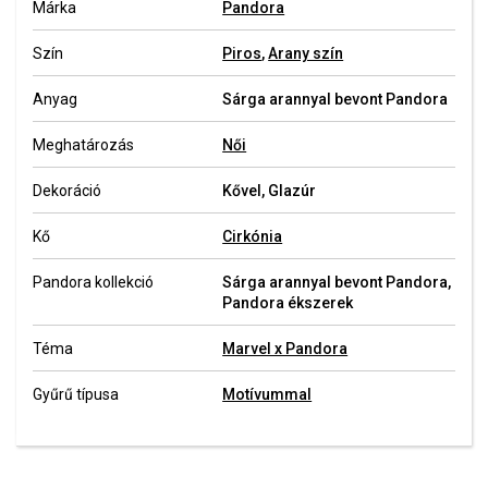
Márka
Pandora
Szín
Piros
,
Arany szín
Anyag
Sárga arannyal bevont Pandora
Meghatározás
Női
Dekoráció
Kővel, Glazúr
Kő
Cirkónia
Pandora kollekció
Sárga arannyal bevont Pandora,
Pandora ékszerek
Téma
Marvel x Pandora
Gyűrű típusa
Motívummal