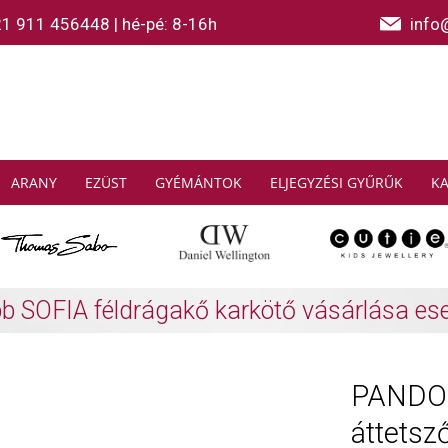
21 911 456448
|
hé-pé: 8-16h
info
ARANY
EZÜST
GYÉMÁNTOK
ELJEGYZÉSI GYŰRŰK
K
AS SABO: Gyűjtsön és spóroljon
További info
PANDOR
áttetsző