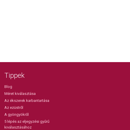
Tippek
Blog
Méret kiválasztása
Az ékszerek karbantartása
Az ezüstről
A gyöngyökről
5 lépés az eljegyzési gyűrű
kiválasztásához