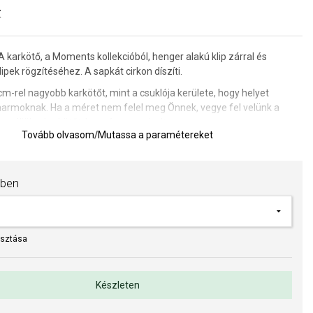
Z
karkötő, a Moments kollekcióból, henger alakú klip zárral és
ipek rögzítéséhez. A sapkát cirkon díszíti.
m-rel nagyobb karkötőt, mint a csuklója kerülete, hogy helyet
charmoknak. Ha a méret nem felel meg Önnek, vegye fel velünk a
cseréljük a karkötőt, ha még nem viselte azt.
Tovább olvasom
/
Mutassa a paramétereket
vsége a viselés következtében meglazul, és a karkötő enyhén, 2-4
lik.
hosszától függően 11 - 15 g
ben
ORA (www.Pandora.net) hivatalos forgalmazója. Biztos lehet
edeti ékszert vásárol, komplett márkás csomagolásban.
asztása
Készleten