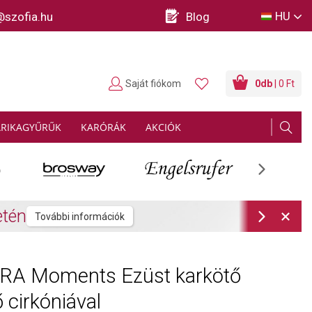
HU
@szofia.hu
Blog
Saját fiókom
0
db
| 0 Ft
ARIKAGYŰRŰK
KARÓRÁK
AKCIÓK
Next
rmációk
Next
A Moments Ezüst karkötő
 cirkóniával