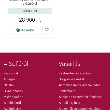
Moments Ezüst karkötő áttetsző
cirkóniával
KÉSZLETEN
28 900 Ft
Kosárba
A Sofiáról
Vásárlás
Kapcsolat
Kézbesítés és szállítás
A cégről
Hogyan vásároljak
Üzletek
Termékcsere és visszaküldés
Hivatkozások
Reklamáció
Miért a Sofia?
Általános szerződési feltételek
A márkákról
Aktuális ajánlat
Az értékeink
A személyes adatok védelme