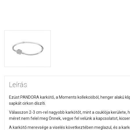
Leírás
Ezüst PANDORA karkötő, a Moments kollekcióból, henger alakú klip
sapkát cirkon díszíti.
Válasszon 2-3 cm-rel nagyobb karkötőt, mint a csuklója kerülete, 
méret nem felel meg Önnek, vegye fel velünk a kapcsolatot, kicser
A karkötő merevsége a viselés következtében meglazul, és a kark