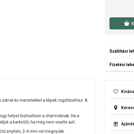
K
Szállítási l
Fizetési le
Kíváns
 zárral és menetekkel a klipek rögzítéséhez. A
Keress
hogy helyet biztosítson a charmoknak. Ha a
éljük a karkötőt, ha még nem viselte azt.
Ajándé
ötő enyhén, 2-4 mm-rel megnyúlik.