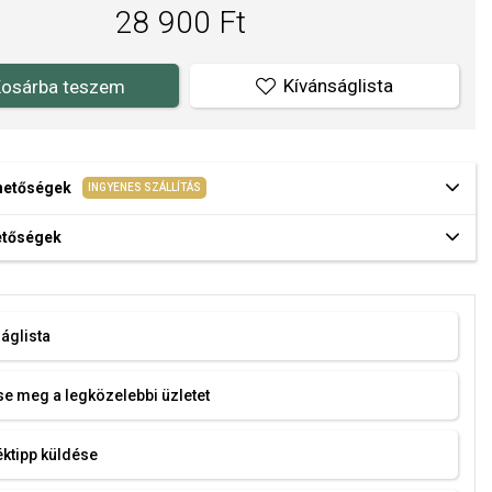
28 900 Ft
Kívánságlista
osárba teszem
ehetőségek
INGYENES SZÁLLÍTÁS
hetőségek
áglista
e meg a legközelebbi üzletet
ktipp küldése