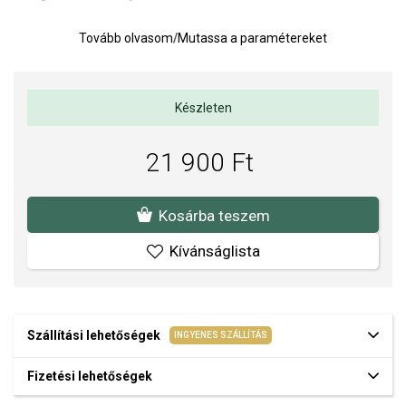
Játékos és varázslatos hatást kelt, a holdfényben fürdő erdők
Tovább olvasom
/
Mutassa a paramétereket
varázsa ihlette. A gomba motívuma a fantáziát, a kíváncsiságot
és az apró csodák iránti örömöt szimbolizálja, amelyek minden
történetet különlegessé tesznek.
Charm mérete: mm.
Készleten
Súly: g.
21 900 Ft
A SOFIA a PANDORA (www.Pandora.net) hivatalos forgalmazója.
Biztos lehet benne, hogy eredeti ékszert vásárol, komplett márkás
csomagolásban.
Kosárba teszem
Kívánságlista
Szállítási lehetőségek
INGYENES SZÁLLÍTÁS
Fizetési lehetőségek