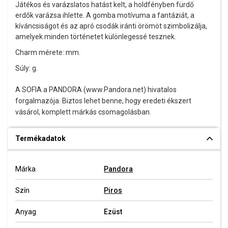
Játékos és varázslatos hatást kelt, a holdfényben fürdő
erdők varázsa ihlette. A gomba motívuma a fantáziát, a
kíváncsiságot és az apró csodák iránti örömöt szimbolizálja,
amelyek minden történetet különlegessé tesznek.
Charm mérete: mm.
Súly: g.
A SOFIA a PANDORA (www.Pandora.net) hivatalos
forgalmazója. Biztos lehet benne, hogy eredeti ékszert
vásárol, komplett márkás csomagolásban.
Termékadatok
Márka
Pandora
Szín
Piros
Anyag
Ezüst