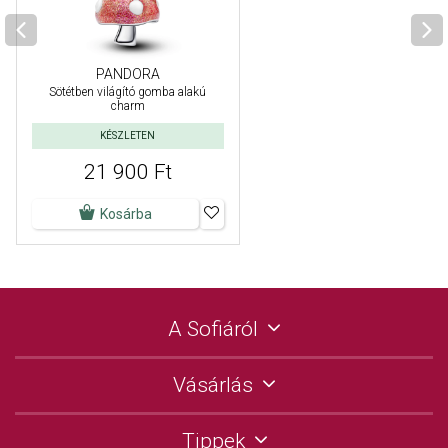
PANDORA
Sötétben világító gomba alakú
charm
KÉSZLETEN
21 900 Ft
Kosárba
A Sofiáról
Vásárlás
Tippek