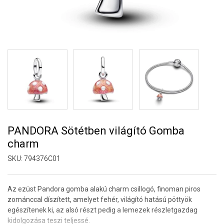
PANDORA Sötétben világító Gomba
charm
SKU:
794376C01
Az ezüst
Pandora
gomba alakú charm csillogó, finoman piros
zománccal díszített, amelyet fehér, világító hatású pöttyök
egészítenek ki, az alsó részt pedig a lemezek részletgazdag
kidolgozása teszi teljessé.