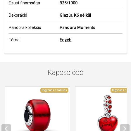
Ezüst finomsága
925/1000
Dekoráció
Glazúr, Kő nélkül
Pandora kollekció
Pandora Moments
Téma
Egyéb
Kapcsolódó
Ingyenes szállítás
Ingyenes szál