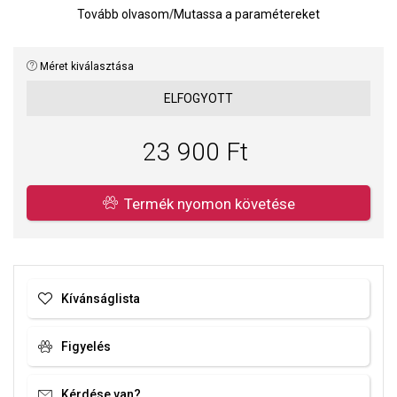
Tovább olvasom
/
Mutassa a paramétereket
Hossz: 50 + 5 cm.
Méret kiválasztása
ELFOGYOTT
23 900 Ft
Termék nyomon követése
Kívánságlista
Figyelés
Kérdése van?