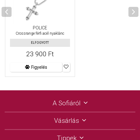
POLICE
Crossrange férfi acél nyaklánc
ELFOGYOTT
23 900 Ft
Figyelés
A Sofiáról
Vásárlás
Tippek