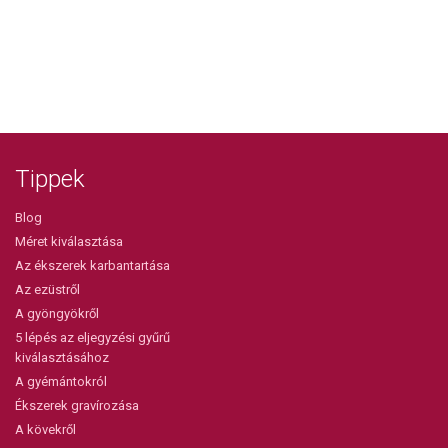
Tippek
Blog
Méret kiválasztása
Az ékszerek karbantartása
Az ezüstről
A gyöngyökről
5 lépés az eljegyzési gyűrű
kiválasztásához
A gyémántokról
Ékszerek gravírozása
A kövekről