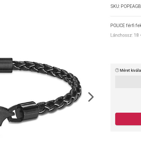
SKU:
POPEAGB
POLICE férfi fe
Lánchossz:
18 +
Méret kivál
Next