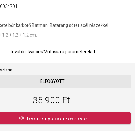
0034701
kete bőr karkötő Batman: Batarang sötét acél részekkel.
 1,2 + 1,2 + 1,2
cm.
Tovább olvasom
/
Mutassa a paramétereket
asztása
ELFOGYOTT
35 900 Ft
Termék nyomon követése