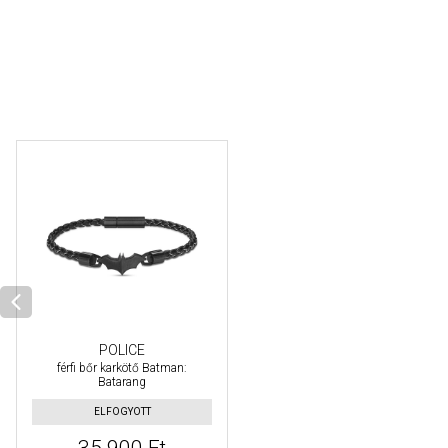
POLICE
férfi bőr karkötő Batman:
Batarang
ELFOGYOTT
35 900 Ft