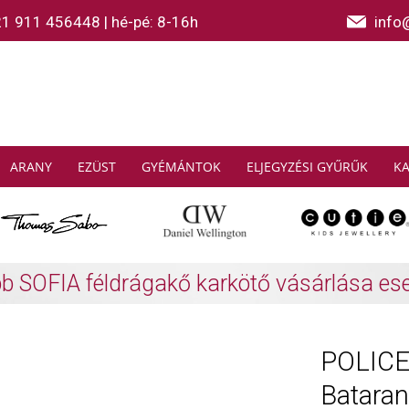
21 911 456448
|
hé-pé: 8-16h
info
ARANY
EZÜST
GYÉMÁNTOK
ELJEGYZÉSI GYŰRŰK
K
AS SABO: Gyűjtsön és spóroljon
További info
POLICE 
Batara