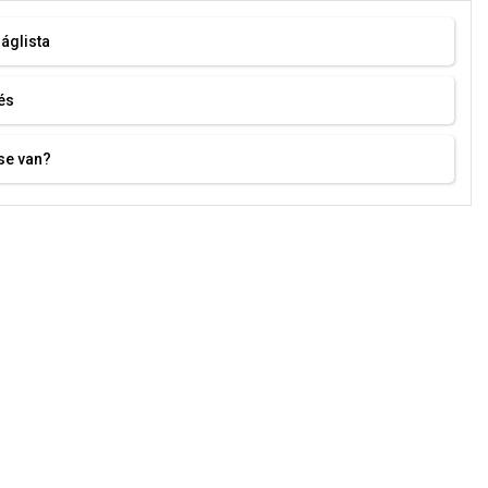
áglista
és
se van?