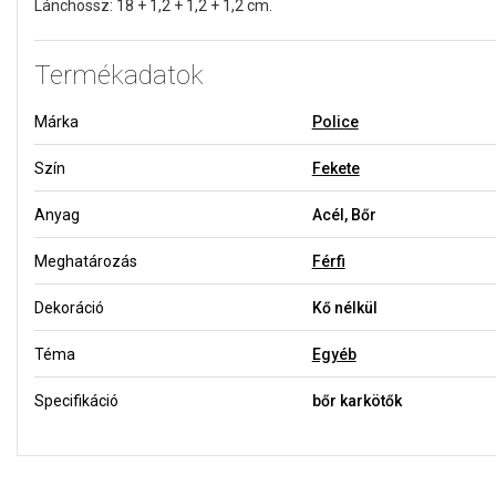
Lánchossz:
18 + 1,2 + 1,2 + 1,2
cm.
Termékadatok
Márka
Police
Szín
Fekete
Anyag
Acél, Bőr
Meghatározás
Férfi
Dekoráció
Kő nélkül
Téma
Egyéb
Specifikáció
bőr karkötők