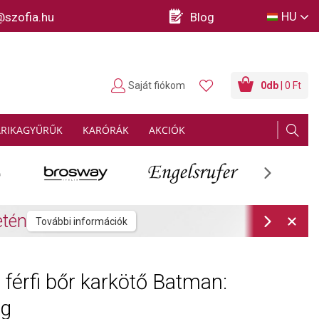
HU
@szofia.hu
Blog
Saját fiókom
0
db
| 0 Ft
ARIKAGYŰRŰK
KARÓRÁK
AKCIÓK
Next
rmációk
Next
férfi bőr karkötő Batman:
ng