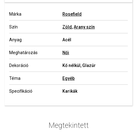
Márka
Rosefield
Szín
Zöld
,
Arany szín
Anyag
Acél
Meghatározás
Női
Dekoráció
Kő nélkül, Glazúr
Téma
Egyéb
Specifikáció
Karikák
Megtekintett