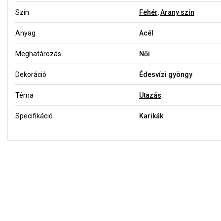
Szín
Fehér
,
Arany szín
Anyag
Acél
Meghatározás
Női
Dekoráció
Édesvízi gyöngy
Téma
Utazás
Specifikáció
Karikák