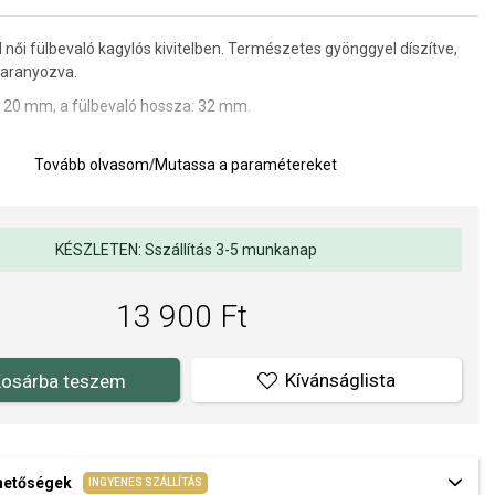
női fülbevaló kagylós kivitelben. Természetes gyönggyel díszítve,
 aranyozva.
: 20 mm, a fülbevaló hossza: 32 mm.
Tovább olvasom
/
Mutassa a paramétereket
KÉSZLETEN: Sszállítás 3-5 munkanap
13 900 Ft
Kívánságlista
osárba teszem
ehetőségek
INGYENES SZÁLLÍTÁS