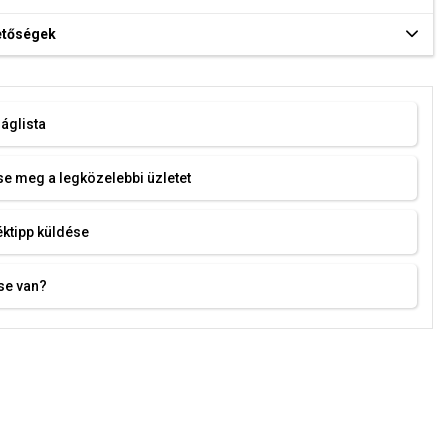
hetőségek
áglista
e meg a legközelebbi üzletet
ktipp küldése
se van?