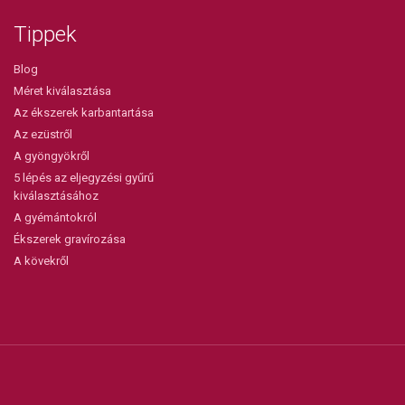
Tippek
Blog
Méret kiválasztása
Az ékszerek karbantartása
Az ezüstről
A gyöngyökről
5 lépés az eljegyzési gyűrű
kiválasztásához
A gyémántokról
Ékszerek gravírozása
A kövekről