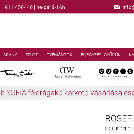
21 911 456448
|
hé-pé: 8-16h
info
ARANY
EZÜST
GYÉMÁNTOK
ELJEGYZÉSI GYŰRŰK
K
AS SABO: Gyűjtsön és spóroljon
További info
ROSEFIE
SKU:
JSPCEG-J