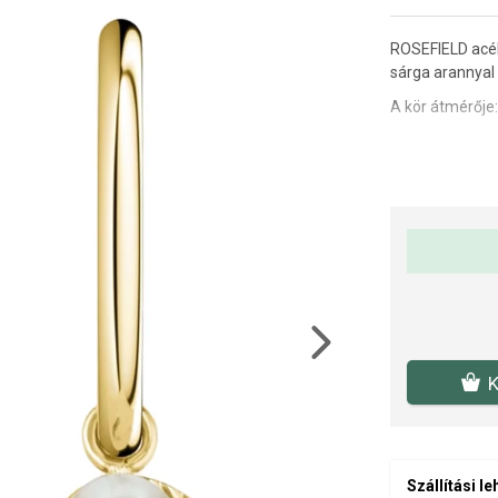
ROSEFIELD acél 
sárga arannyal
A kör átmérője
Next
K
Szállítási l