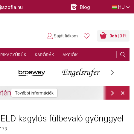
HU
@szofia.hu
Blog
Saját fiókom
0
db
| 0 Ft
ARIKAGYŰRŰK
KARÓRÁK
AKCIÓK
Next
rmációk
Next
LD kagylós fülbevaló gyönggyel
173