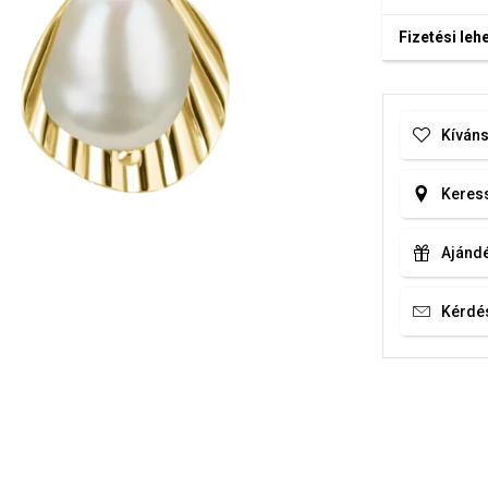
Fizetési le
Kíváns
Keress
Ajándé
Kérdé