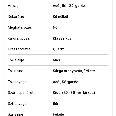
Anyag
Acél, Bőr, Sárgaréz
Dekoráció
Kő nélkül
Meghatározás
Női
Karóra típusa
Klasszikus
Óraszerkezet
Quartz
Tok alakja
Más
Tok színe
Sárga aranyozás, Fekete
Tok anyaga
Acél, Sárgaréz
Számlap mérete
Kicsi (20 - 30 mm között)
Szíj anyaga
Bőr
Szíj színe
Fekete