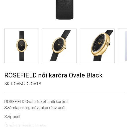
ROSEFIELD női karóra Ovale Black
SKU:
OVBGLG-OV18
ROSEFIELD Ovale fekete női karóra.
Számlap: sárgaréz, alsó rész acél
Szíj: acél
Óraüveg: ásványi anyag