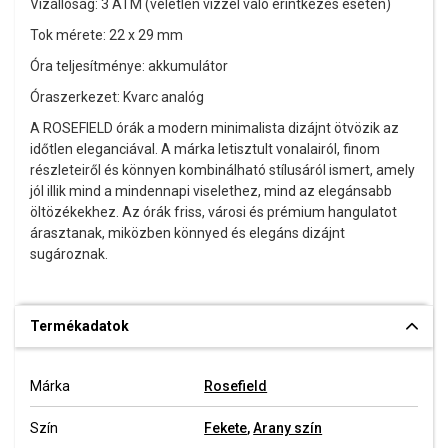
Vízállóság: 3 ATM (véletlen vízzel való érintkezés esetén)
Tok mérete: 22 x 29 mm
Óra teljesítménye: akkumulátor
Óraszerkezet: Kvarc analóg
A ROSEFIELD órák a modern minimalista dizájnt ötvözik az
időtlen eleganciával. A márka letisztult vonalairól, finom
részleteiről és könnyen kombinálható stílusáról ismert, amely
jól illik mind a mindennapi viselethez, mind az elegánsabb
öltözékekhez. Az órák friss, városi és prémium hangulatot
árasztanak, miközben könnyed és elegáns dizájnt
sugároznak.
Termékadatok
Márka
Rosefield
Szín
Fekete
,
Arany szín