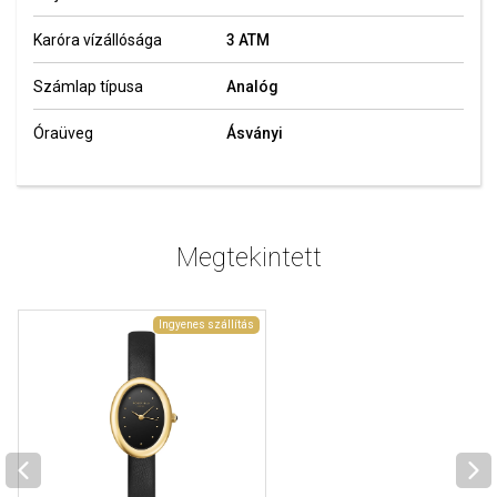
Karóra vízállósága
3 ATM
Számlap típusa
Analóg
Óraüveg
Ásványi
Megtekintett
Ingyenes szállítás