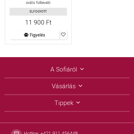
ovális fülbevaló
ELFOGYOTT
11 900 Ft
Figyelés
A Sofiáról
Vásárlás
Tippek
Hotline:
+421 911 456448