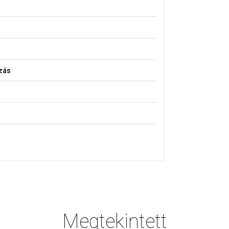
zás
Megtekintett