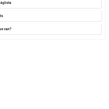
áglista
és
se van?