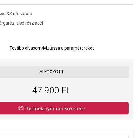
ce XS női karóra.
rgaréz, alsó rész acél
yi
Tovább olvasom
/
Mutassa a paramétereket
TM (véletlen vízzel való érintkezés)
m
akkumulátor
ELFOGYOTT
Kvarc analóg
47 900 Ft
Termék nyomon követése