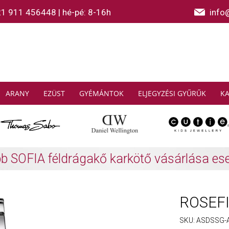
21 911 456448
|
hé-pé: 8-16h
info
ARANY
EZÜST
GYÉMÁNTOK
ELJEGYZÉSI GYŰRŰK
K
AS SABO: Gyűjtsön és spóroljon
További info
ROSEFI
SKU:
ASDSSG-