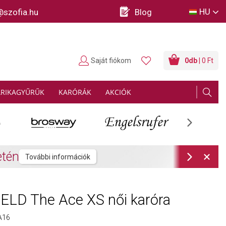
HU
@szofia.hu
Blog
Saját fiókom
0
db
| 0 Ft
ARIKAGYŰRŰK
KARÓRÁK
AKCIÓK
Next
rmációk
Next
ELD The Ace XS női karóra
A16