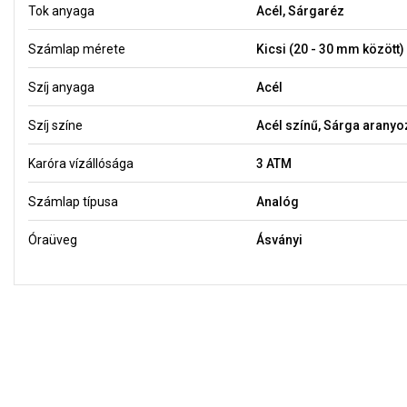
Tok anyaga
Acél, Sárgaréz
Számlap mérete
Kicsi (20 - 30 mm között)
Szíj anyaga
Acél
Szíj színe
Acél színű, Sárga aranyo
Karóra vízállósága
3 ATM
Számlap típusa
Analóg
Óraüveg
Ásványi