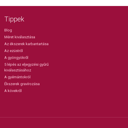
Tippek
Blog
Méret kiválasztása
Az ékszerek karbantartása
Az ezüstről
A gyöngyökről
5 lépés az eljegyzési gyűrű
kiválasztásához
A gyémántokról
Ékszerek gravírozása
A kövekről