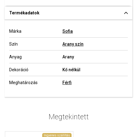
Termékadatok
Márka
Sofia
Szín
Arany szín
Anyag
Arany
Dekoráció
Kő nélkül
Meghatározás
Férfi
Megtekintett
Ingyenes szállítás