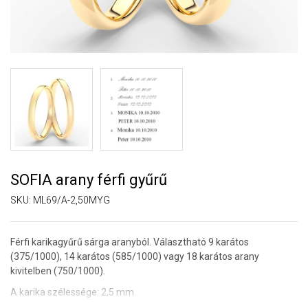
SOFIA arany férfi gyűrű
SKU:
ML69/A-2,50MYG
Férfi karikagyűrű sárga aranyból. Választható 9 karátos
(375/1000), 14 karátos (585/1000) vagy 18 karátos arany
kivitelben (750/1000).
A karika szélessége: 2,5 mm.