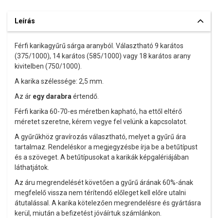
Leírás
Férfi karikagyűrű sárga aranyból. Választható 9 karátos
(375/1000), 14 karátos (585/1000) vagy 18 karátos arany
kivitelben (750/1000).
A karika szélessége: 2,5 mm.
Az ár
egy darabra
értendő.
Férfi karika 60-70-es méretben kapható, ha ettől eltérő
méretet szeretne, kérem vegye fel velünk a kapcsolatot.
A gyűrűkhöz gravírozás választható, melyet a gyűrű ára
tartalmaz. Rendeléskor a megjegyzésbe írja be a betűtípust
és a szöveget. A betűtípusokat a karikák képgalériájában
láthatjátok.
Az áru megrendelését követően a gyűrű árának 60%-ának
megfelelő vissza nem térítendő előleget kell előre utalni
átutalással. A karika kötelezően megrendelésre és gyártásra
kerül, miután a befizetést jóváírtuk számlánkon.