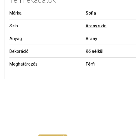
Termékadatok
Márka
Sofia
Szín
Arany szín
Anyag
Arany
Dekoráció
Kő nélkül
Meghatározás
Férfi