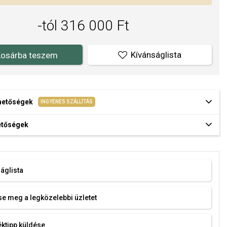
-tól 316 000 Ft
Kívánságlista
osárba teszem
ehetőségek
INGYENES SZÁLLÍTÁS
hetőségek
áglista
e meg a legközelebbi üzletet
ktipp küldése