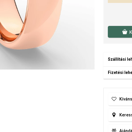
K
Szállítási l
Fizetési le
Kíváns
Keress
Ajándé