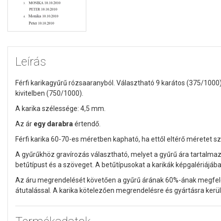
Leírás
Férfi karikagyűrű rózsaaranyból. Választható 9 karátos (375/1000
kivitelben (750/1000).
A karika szélessége: 4,5 mm.
Az ár
egy darabra
értendő.
Férfi karika 60-70-es méretben kapható, ha ettől eltérő méretet sz
A gyűrűkhöz gravírozás választható, melyet a gyűrű ára tartalmaz
betűtípust és a szöveget. A betűtípusokat a karikák képgalériájába
Az áru megrendelését követően a gyűrű árának 60%-ának megfelelő 
átutalással. A karika kötelezően megrendelésre és gyártásra kerül