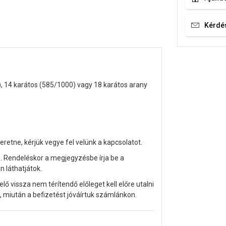
Kérdé
), 14 karátos (585/1000) vagy 18 karátos arany
eretne, kérjük vegye fel velünk a kapcsolatot.
. Rendeléskor a megjegyzésbe írja be a
n láthatjátok.
vissza nem térítendő előleget kell előre utalni
, miután a befizetést jóváírtuk számlánkon.