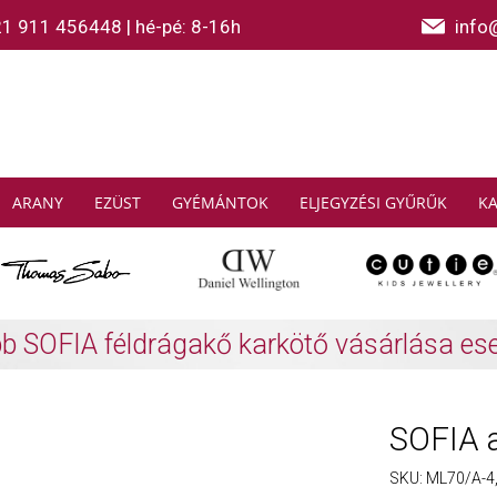
21 911 456448
|
hé-pé: 8-16h
info
ARANY
EZÜST
GYÉMÁNTOK
ELJEGYZÉSI GYŰRŰK
K
AS SABO: Gyűjtsön és spóroljon
További info
SOFIA a
SKU:
ML70/A-4