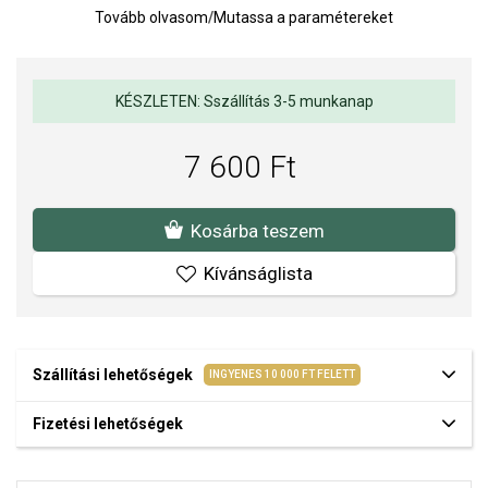
Tovább olvasom
/
Mutassa a paramétereket
Az anyagok és a kivitelezés minősége elsőrendű számunkra.
Felületkezelésünk, drágaköveink és gyöngyeink beépítése
megfelel az igényes követelményeknek.
KÉSZLETEN: Sszállítás 3-5 munkanap
7 600 Ft
Kosárba teszem
Kívánságlista
Szállítási lehetőségek
INGYENES 10 000 FT FELETT
Fizetési lehetőségek