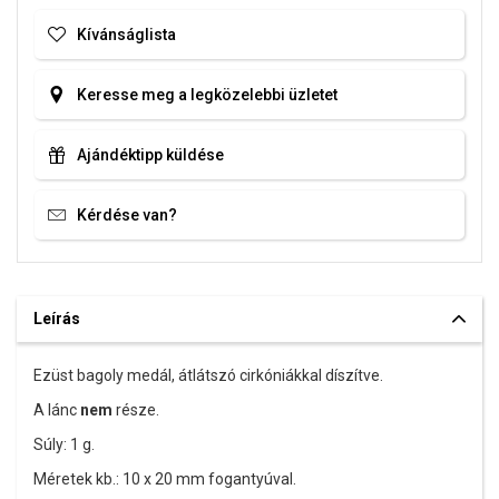
Kívánságlista
Keresse meg a legközelebbi üzletet
Ajándéktipp küldése
Kérdése van?
Leírás
Ezüst bagoly medál, átlátszó cirkóniákkal díszítve.
A lánc
nem
része.
Súly: 1 g.
Méretek kb.: 10 x 20 mm fogantyúval.