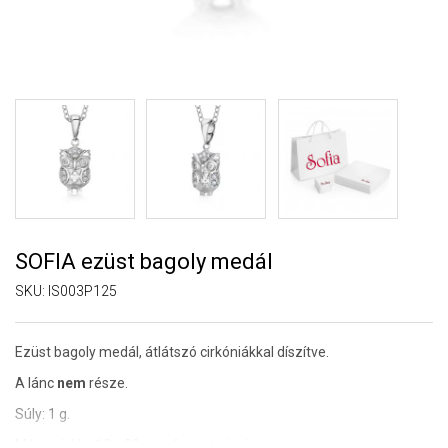
SOFIA ezüst bagoly medál
SKU:
IS003P125
Ezüst bagoly medál, átlátszó cirkóniákkal díszítve.
A lánc
nem
része.
Súly: 1 g.
Méretek kb.: 10 x 20 mm fogantyúval.