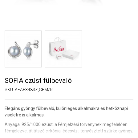
SOFIA ezüst fülbevaló
SKU:
AEAE3483Z,GFM/R
Elegáns gyöngy fülbevaló, különleges alkalmakra és hétköznapi
viseletre is alkalmas.
Anyaga: 925/1000 ezüst,
a Fémjelzési törvénynek megfelelően
fémjelezve
, átlátszó cirkónia, édesvízi, tenyésztett szürke gyöngy.