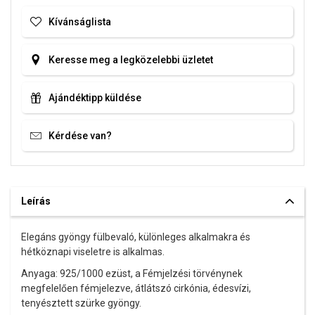
Kívánságlista
Keresse meg a legközelebbi üzletet
Ajándéktipp küldése
Kérdése van?
Leírás
Elegáns gyöngy fülbevaló, különleges alkalmakra és
hétköznapi viseletre is alkalmas.
Anyaga: 925/1000 ezüst,
a Fémjelzési törvénynek
megfelelően fémjelezve
, átlátszó cirkónia, édesvízi,
tenyésztett szürke gyöngy.