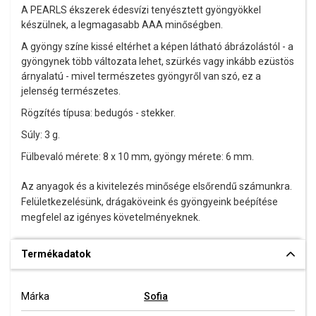
A PEARLS ékszerek édesvízi tenyésztett gyöngyökkel
készülnek, a legmagasabb AAA minőségben.
A gyöngy színe kissé eltérhet a képen látható ábrázolástól - a
gyöngynek több változata lehet, szürkés vagy inkább ezüstös
árnyalatú
- mivel természetes gyöngyről van szó, ez a
jelenség természetes.
Rögzítés típusa: bedugós - stekker.
Súly: 3 g.
Fülbevaló mérete: 8 x 10 mm, gyöngy mérete: 6 mm.
Az anyagok és a kivitelezés minősége elsőrendű számunkra.
Felületkezelésünk, drágaköveink és gyöngyeink beépítése
megfelel az igényes követelményeknek.
Termékadatok
Márka
Sofia