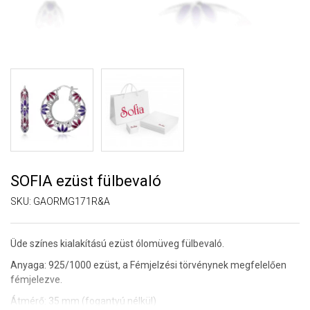
SOFIA ezüst fülbevaló
SKU:
GAORMG171R&A
Üde színes kialakítású ezüst ólomüveg fülbevaló.
Anyaga: 925/1000 ezüst, a Fémjelzési törvénynek megfelelően
fémjelezve.
Átmérő: 35 mm (fogantyú nélkül)