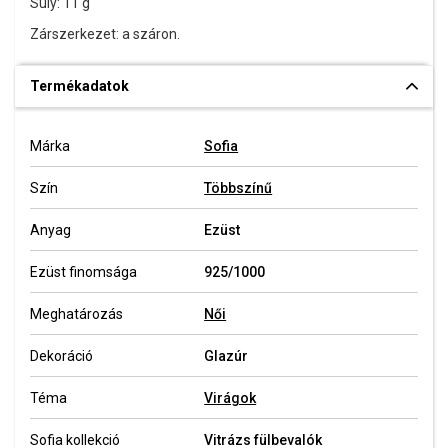
Súly: 11 g
Zárszerkezet: a száron.
Termékadatok
Márka
Sofia
Szín
Többszínű
Anyag
Ezüst
Ezüst finomsága
925/1000
Meghatározás
Női
Dekoráció
Glazúr
Téma
Virágok
Sofia kollekció
Vitrázs fülbevalók