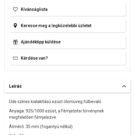
Kívánságlista
Keresse meg a legközelebbi üzletet
Ajándéktipp küldése
Kérdése van?
Leírás
Üde színes kialakítású ezüst ólomüveg fülbevaló.
Anyaga: 925/1000 ezüst, a Fémjelzési törvénynek
megfelelően fémjelezve.
Átmérő: 35 mm (fogantyú nélkül)