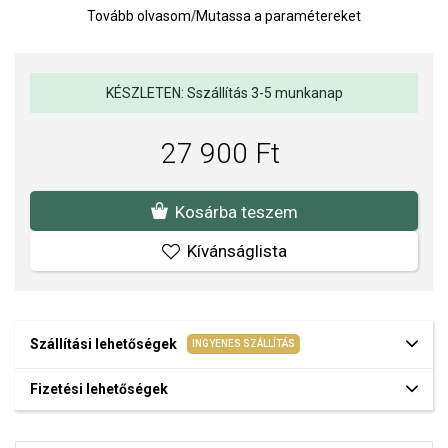
Tovább olvasom
/
Mutassa a paramétereket
Súly: 11 g
Zárszerkezet: a száron.
KÉSZLETEN: Sszállítás 3-5 munkanap
27 900 Ft
Kosárba teszem
Kívánságlista
Szállítási lehetőségek
INGYENES SZÁLLÍTÁS
Fizetési lehetőségek