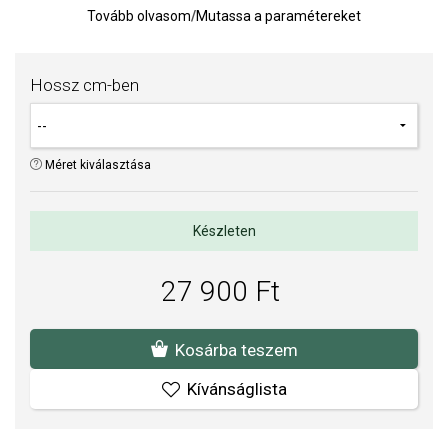
Az ezüst felülete platinafém ródium felületkezeléssel
Tovább olvasom
/
Mutassa a paramétereket
rendelkezik, ami garantálja a magas fényt és a minőséget.
Súly: 8 g
Hossz cm-ben
Méret kiválasztása
Készleten
27 900 Ft
Kosárba teszem
Kívánságlista