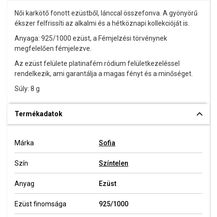
Női karkötő fonott ezüstből, lánccal összefonva. A gyönyörű
ékszer felfrissíti az alkalmi és a hétköznapi kollekcióját is.
Anyaga: 925/1000 ezüst, a Fémjelzési törvénynek
megfelelően fémjelezve.
Az ezüst felülete platinafém ródium felületkezeléssel
rendelkezik, ami garantálja a magas fényt és a minőséget.
Súly: 8 g
Termékadatok
Márka
Sofia
Szín
Színtelen
Anyag
Ezüst
Ezüst finomsága
925/1000