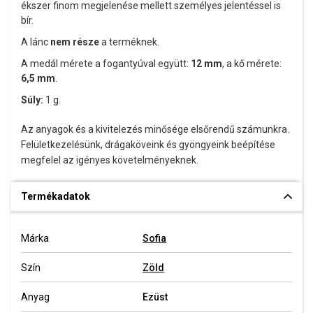
ékszer finom megjelenése mellett személyes jelentéssel is
bír.
A lánc
nem része
a terméknek.
A medál mérete a fogantyúval együtt:
12 mm
, a kő mérete:
6,5 mm
.
Súly:
1 g.
Az anyagok és a kivitelezés minősége elsőrendű számunkra.
Felületkezelésünk, drágaköveink és gyöngyeink beépítése
megfelel az igényes követelményeknek.
Termékadatok
Márka
Sofia
Szín
Zöld
Anyag
Ezüst