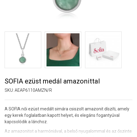
SOFIA ezüst medál amazonittal
SKU:
AEAP6110AMZN/R
A SOFIA női ezüst medált simára csiszolt amazonit díszíti, amely
egy kerek foglalatban kapott helyet, és elegáns fogantyúval
kapcsolódik a lánchoz.
Az amazonitot a harmóniával, a belső nyugalommal és az őszinte