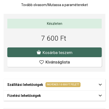
kommunikációval hozzák összefüggésbe, ezért az ékszer finom
Tovább olvasom
/
Mutassa a paramétereket
megjelenése mellett személyes jelentéssel is bír.
A lánc
nem része
a terméknek.
A medál mérete a fogantyúval együtt:
12 mm
, a kő mérete:
6,5
Készleten
mm
.
Súly:
1 g.
7 600 Ft
Az anyagok és a kivitelezés minősége elsőrendű számunkra.
Felületkezelésünk, drágaköveink és gyöngyeink beépítése
Kosárba teszem
megfelel az igényes követelményeknek.
Kívánságlista
Szállítási lehetőségek
INGYENES 10 000 FT FELETT
Fizetési lehetőségek