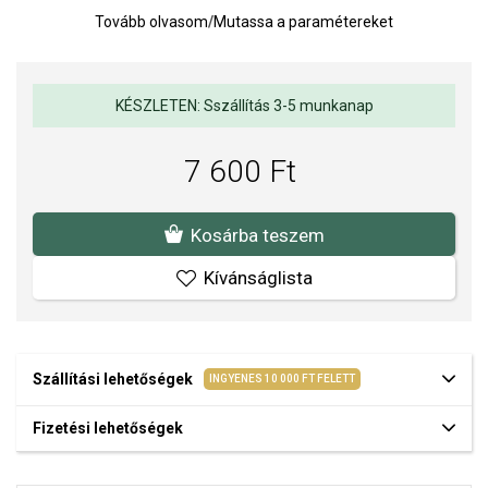
A lánc
nem része
a terméknek.
Tovább olvasom
/
Mutassa a paramétereket
A medál mérete a füllel együtt:
12 mm
, a kő mérete:
6,5 mm
.
Súly:
1 g.
KÉSZLETEN: Sszállítás 3-5 munkanap
7 600 Ft
Kosárba teszem
Kívánságlista
Szállítási lehetőségek
INGYENES 10 000 FT FELETT
Fizetési lehetőségek