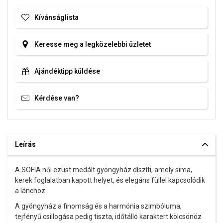
Kívánságlista
Keresse meg a legközelebbi üzletet
Ajándéktipp küldése
Kérdése van?
Leírás
A SOFIA női ezüst medált gyöngyház díszíti, amely sima,
kerek foglalatban kapott helyet, és elegáns füllel kapcsolódik
a lánchoz.
A gyöngyház a finomság és a harmónia szimbóluma,
tejfényű csillogása pedig tiszta, időtálló karaktert kölcsönöz