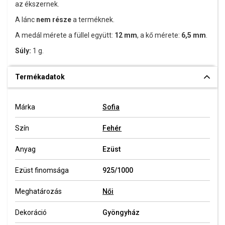
az ékszernek.
A lánc
nem része
a terméknek.
A medál mérete a füllel együtt:
12 mm
, a kő mérete:
6,5 mm
.
Súly:
1 g.
Termékadatok
Márka
Sofia
Szín
Fehér
Anyag
Ezüst
Ezüst finomsága
925/1000
Meghatározás
Női
Dekoráció
Gyöngyház