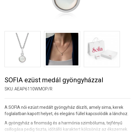
SOFIA ezüst medál gyöngyházzal
SKU:
AEAP6110WMOP/R
A SOFIA női ezüst medált gyöngyház díszíti, amely sima, kerek
foglalatban kapott helyet, és elegáns füllel kapcsolódik a lánchoz.
A gyöngyház a finomság és a harmónia szimbóluma, tejfényű
csillogása pedig tiszta, időtálló karaktert kölcsönöz az ékszernek.