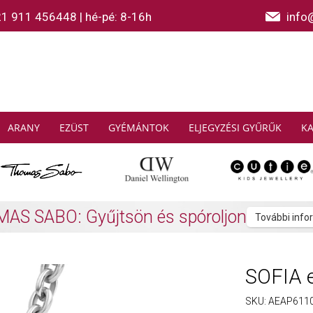
21 911 456448
|
hé-pé: 8-16h
info
ARANY
EZÜST
GYÉMÁNTOK
ELJEGYZÉSI GYŰRŰK
K
bb SOFIA féldrágakő karkötő vásárlása es
SOFIA e
SKU:
AEAP611