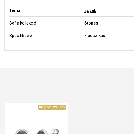
Téma
Egyéb
Sofia kollekció
Stones
Specifikáció
klasszikus
Ingyenes szállítás