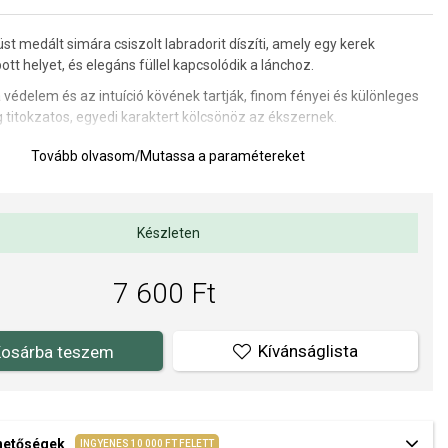
st medált simára csiszolt labradorit díszíti, amely egy kerek
ott helyet, és elegáns füllel kapcsolódik a lánchoz.
a védelem és az intuíció kövének tartják, finom fényei és különleges
g titokzatos, egyedi karaktert kölcsönöz az ékszernek.
ze
a terméknek.
Tovább olvasom
/
Mutassa a paramétereket
a füllel együtt:
12 mm
, a kő mérete:
6,5 mm
.
Készleten
a kivitelezés minősége elsőrendű számunkra. Felületkezelésünk,
s gyöngyeink beépítése megfelel az igényes követelményeknek.
7 600 Ft
Kívánságlista
osárba teszem
ehetőségek
INGYENES 10 000 FT FELETT