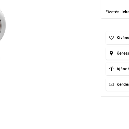
Fizetési le
Kíváns
Keress
Ajándé
Kérdé