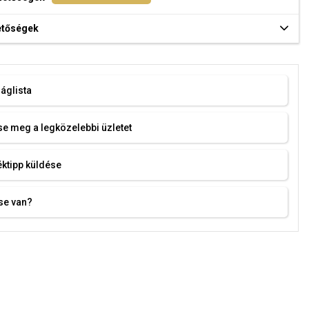
hetőségek
áglista
e meg a legközelebbi üzletet
ktipp küldése
se van?