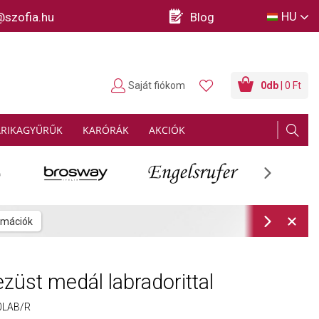
HU
@szofia.hu
Blog
Saját fiókom
0
db
| 0 Ft
ARIKAGYŰRŰK
KARÓRÁK
AKCIÓK
Next
etén
További információk
Next
züst medál labradorittal
0LAB/R