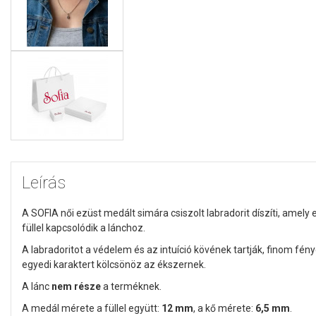
Leírás
A SOFIA női ezüst medált simára csiszolt labradorit díszíti, amely 
füllel kapcsolódik a lánchoz.
A labradoritot a védelem és az intuíció kövének tartják, finom fény
egyedi karaktert kölcsönöz az ékszernek.
A lánc
nem része
a terméknek.
A medál mérete a füllel együtt:
12 mm
, a kő mérete:
6,5 mm
.