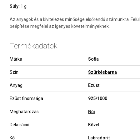
Súly:
1 g.
Az anyagok és a kivitelezés minősége elsőrendű számunkra. Felü
beépítése megfelel az igényes követelményeknek.
Termékadatok
Márka
Sofia
Szín
Szürkésbarna
Anyag
Ezüst
Ezüst finomsága
925/1000
Meghatározás
Női
Dekoráció
Kővel
Kő
Labradorit