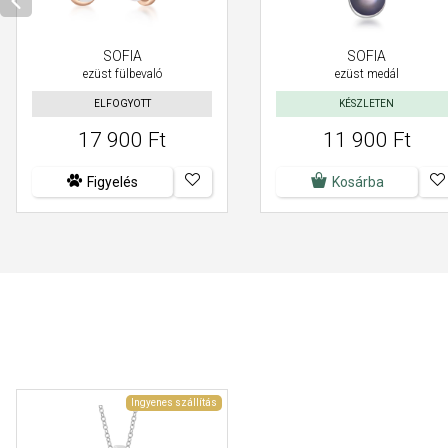
SOFIA
SOFIA
ezüst fülbevaló
ezüst medál
ELFOGYOTT
KÉSZLETEN
17 900 Ft
11 900 Ft
Figyelés
Kosárba
Ingyenes szállítás