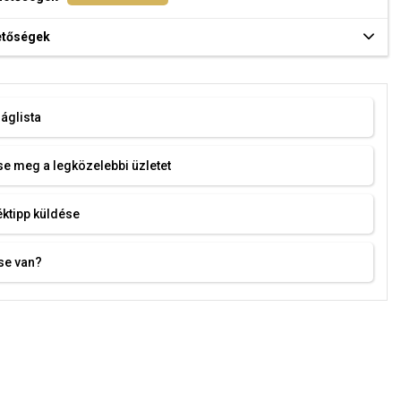
hetőségek
áglista
e meg a legközelebbi üzletet
ktipp küldése
se van?