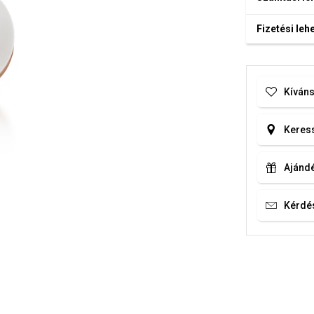
Fizetési le
Kíváns
Keress
Ajándé
Kérdé