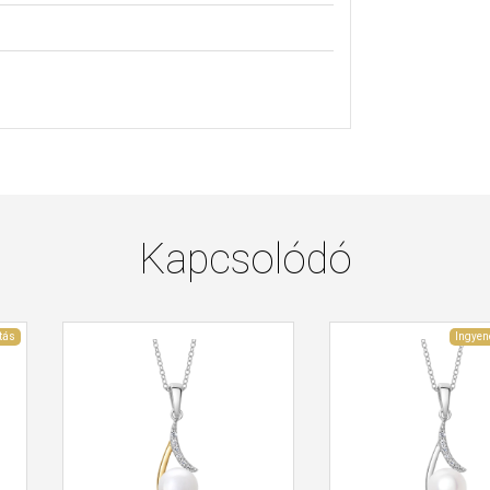
Kapcsolódó
tás
Ingyen