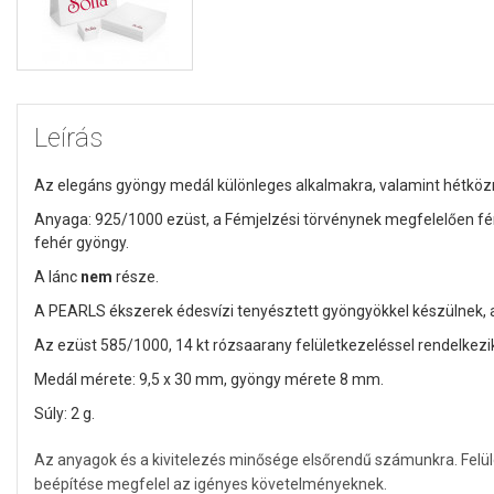
Leírás
Az elegáns gyöngy medál különleges alkalmakra, valamint hétközna
Anyaga: 925/1000 ezüst, a Fémjelzési törvénynek megfelelően fémj
fehér gyöngy.
A lánc
nem
része.
A PEARLS ékszerek édesvízi tenyésztett gyöngyökkel készülnek
Az ezüst 585/1000, 14 kt rózsaarany felületkezeléssel rendelkezi
Medál mérete: 9,5 x 30 mm, gyöngy mérete 8 mm.
Súly: 2 g.
Az anyagok és a kivitelezés minősége elsőrendű számunkra. Felü
beépítése megfelel az igényes követelményeknek.