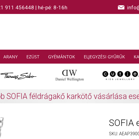
21 911 456448
|
hé-pé: 8-16h
info
ARANY
EZÜST
GYÉMÁNTOK
ELJEGYZÉSI GYŰRŰK
K
AS SABO: Gyűjtsön és spóroljon
További info
SOFIA 
SKU:
AEAP390