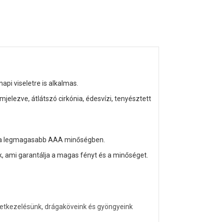
pi viseletre is alkalmas.
elezve, átlátszó cirkónia, édesvízi, tenyésztett
, a legmagasabb AAA minőségben.
k, ami garantálja a magas fényt és a minőséget.
letkezelésünk, drágaköveink és gyöngyeink