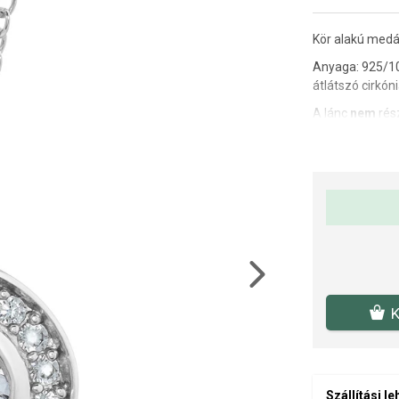
Kör alakú medá
Anyaga: 925/1
átlátszó cirkóni
A lánc
nem
rés
Medál méretei:
Medál súlya: 1,
Az anyagok és 
drágaköveink é
Next
K
Szállítási l