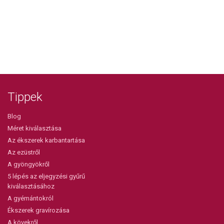
Tippek
Blog
Méret kiválasztása
Az ékszerek karbantartása
Az ezüstről
A gyöngyökről
5 lépés az eljegyzési gyűrű
kiválasztásához
A gyémántokról
Ékszerek gravírozása
A kövekről