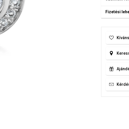
Fizetési le
Kíváns
Keress
Ajándé
Kérdé