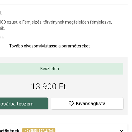
l.
000 ezüst,
a Fémjelzési törvénynek megfelelően fémjelezve,
ák.
ze.
Tovább olvasom
/
Mutassa a paramétereket
 10 x 15 mm (fogantyúval)
1 g
a kivitelezés minősége elsőrendű számunkra. Felületkezelésünk,
Készleten
s gyöngyeink beépítése megfelel az igényes követelményeknek.
13 900 Ft
Kívánságlista
osárba teszem
ehetőségek
INGYENES SZÁLLÍTÁS