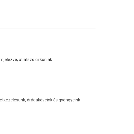
jelezve, átlátszó cirkóniák.
letkezelésünk, drágaköveink és gyöngyeink