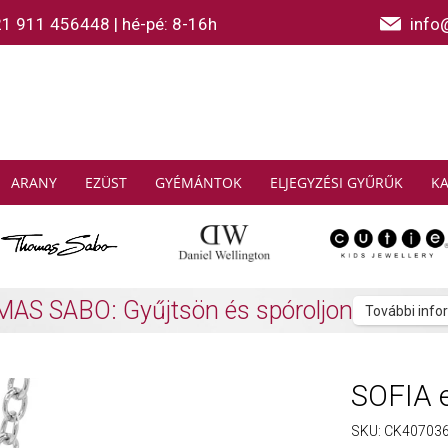
21 911 456448
|
hé-pé: 8-16h
info
ARANY
EZÜST
GYÉMÁNTOK
ELJEGYZÉSI GYŰRŰK
K
bb SOFIA féldrágakő karkötő vásárlása es
SOFIA 
SKU:
CK40703