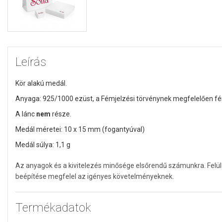
Leírás
Kör alakú medál.
Anyaga: 925/1000 ezüst,
a Fémjelzési törvénynek megfelelően fém
A lánc
nem
része.
Medál méretei: 10 x 15 mm (fogantyúval)
Medál súlya: 1,1 g
Az anyagok és a kivitelezés minősége elsőrendű számunkra. Felü
beépítése megfelel az igényes követelményeknek.
Termékadatok