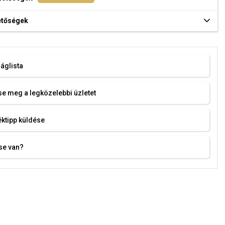
hetőségek
áglista
e meg a legközelebbi üzletet
ktipp küldése
se van?