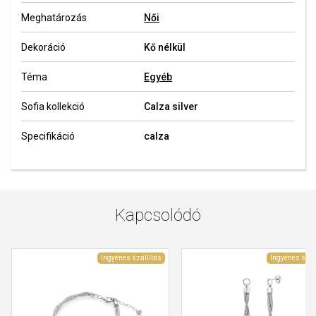
Meghatározás
Női
Dekoráció
Kő nélkül
Téma
Egyéb
Sofia kollekció
Calza silver
Specifikáció
calza
Kapcsolódó
Ingyenes szállítás
Ingyenes szál