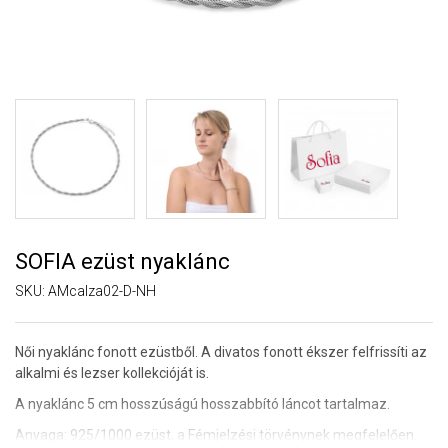
SOFIA ezüst nyaklánc
SKU:
AMcalza02-D-NH
Női nyaklánc fonott ezüstből. A divatos fonott ékszer felfrissíti az
alkalmi és lezser kollekcióját is.
A nyaklánc 5 cm hosszúságú hosszabbító láncot tartalmaz.
Anyaga: 925/1000 ezüst,
a Fémjelzési törvénynek megfelelően