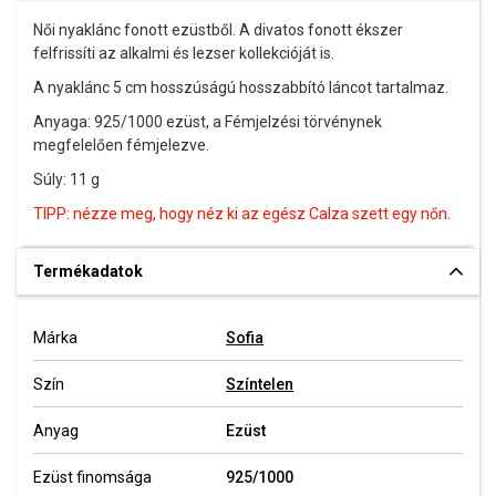
Női nyaklánc fonott ezüstből. A divatos fonott ékszer
felfrissíti az alkalmi és lezser kollekcióját is.
A nyaklánc 5 cm hosszúságú hosszabbító láncot tartalmaz.
Anyaga: 925/1000 ezüst,
a Fémjelzési törvénynek
megfelelően fémjelezve.
Súly: 11 g
TIPP: nézze meg, hogy néz ki az egész Calza szett egy nőn.
Termékadatok
Márka
Sofia
Szín
Színtelen
Anyag
Ezüst
Ezüst finomsága
925/1000