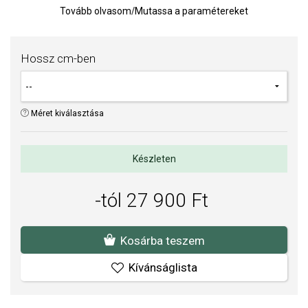
fémjelezve.
Tovább olvasom
/
Mutassa a paramétereket
Súly: 11 g
TIPP: nézze meg, hogy néz ki az egész Calza szett egy nőn.
Hossz cm-ben
Méret kiválasztása
Készleten
-tól 27 900 Ft
Kosárba teszem
Kívánságlista