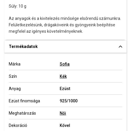
Súly: 10 g
Az anyagok és a kivitelezés minősége elsőrendű számunkra.
Felületkezelésünk, drágaköveink és gyöngyeink beépítése
megfelel az igényes követelményeknek.
Termékadatok
Márka
Sofia
Szín
Kék
Anyag
Ezüst
Ezüst finomsága
925/1000
Meghatározás
Női
Dekoráció
Kővel