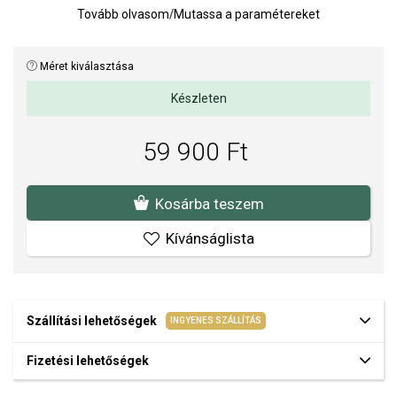
Tovább olvasom
/
Mutassa a paramétereket
Súly: 10 g
Az anyagok és a kivitelezés minősége elsőrendű számunkra.
Méret kiválasztása
Felületkezelésünk, drágaköveink és gyöngyeink beépítése
megfelel az igényes követelményeknek.
Készleten
59 900 Ft
Kosárba teszem
Kívánságlista
Szállítási lehetőségek
INGYENES SZÁLLÍTÁS
Fizetési lehetőségek