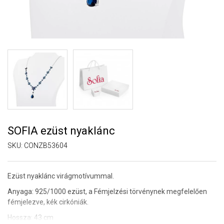
SOFIA ezüst nyaklánc
SKU:
CONZB53604
Ezüst nyaklánc virágmotívummal.
Anyaga: 925/1000 ezüst, a Fémjelzési törvénynek megfelelően
fémjelezve, kék cirkóniák.
Hossza: 43 cm