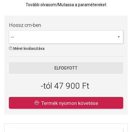
A gyöngy színe kissé eltérhet a képen látható ábrázolástól - a
Tovább olvasom
/
Mutassa a paramétereket
gyöngynek több változata lehet, szürkés vagy inkább ezüstös
árnyalatú
- mivel természetes gyöngyről van szó, ez a jelenség
természetes.
Hossz cm-ben
TIPP: Nézze meg, hogyan néz ki az egész Pearls szett egy nőn.
Az anyagok és a kivitelezés minősége elsőrendű számunkra.
Felületkezelésünk, drágaköveink és gyöngyeink beépítése
Méret kiválasztása
megfelel az igényes követelményeknek.
ELFOGYOTT
-tól 47 900 Ft
Termék nyomon követése