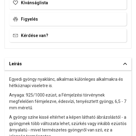
Kívánságlista
Figyelés
Kérdése van?
Leírás
Egyedi gyöngy nyaklánc, alkalmas különleges alkalmakra és
hétköznapi viseletre is.
Anyaga: 925/1000 ezüst,
a Fémjelzési törvénynek
megfelelően fémjelezve,
édesvízi, tenyésztett gyöngy, 6,5 - 7
mm méretű.
A gyöngy színe kissé eltérhet a képen látható ábrázolástól - a
gyöngynek több változata lehet, szürkés vagy inkább ezüstös
árnyalatú
- mivel természetes gyöngyről van szó, ez a