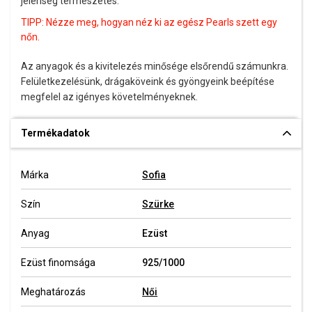
jelenség természetes.
TIPP: Nézze meg, hogyan néz ki az egész Pearls szett egy
nőn.
Az anyagok és a kivitelezés minősége elsőrendű számunkra.
Felületkezelésünk, drágaköveink és gyöngyeink beépítése
megfelel az igényes követelményeknek.
Termékadatok
Márka
Sofia
Szín
Szürke
Anyag
Ezüst
Ezüst finomsága
925/1000
Meghatározás
Női