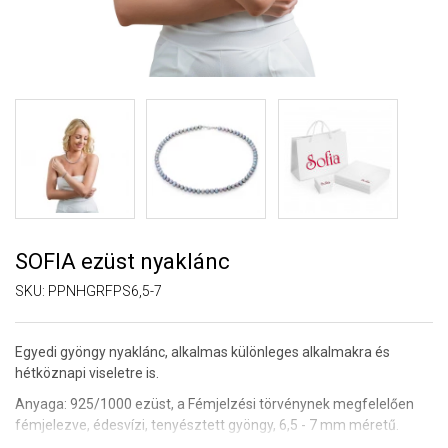
SOFIA ezüst nyaklánc
SKU:
PPNHGRFPS6,5-7
Egyedi gyöngy nyaklánc, alkalmas különleges alkalmakra és
hétköznapi viseletre is.
Anyaga: 925/1000 ezüst,
a Fémjelzési törvénynek megfelelően
fémjelezve,
édesvízi, tenyésztett gyöngy, 6,5 - 7 mm méretű.