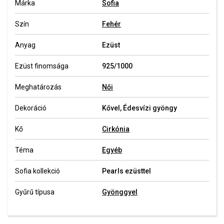
Márka
Sofia
Szín
Fehér
Anyag
Ezüst
Ezüst finomsága
925/1000
Meghatározás
Női
Dekoráció
Kővel, Édesvízi gyöngy
Kő
Cirkónia
Téma
Egyéb
Sofia kollekció
Pearls ezüsttel
Gyűrű típusa
Gyönggyel