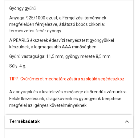
Gyöngy gyűrű.
Anyaga: 925/1000 ezüst, a Fémjelzési törvénynek
megfelelően fémjelezve, átlátszó köbös cirkónia;
természetes fehér gyöngy.
A PEARLS ékszerek édesvízi tenyésztett gyöngyökkel
készülnek, a legmagasabb AAA minőségben.
Gyűrű vastagsága: 11,5 mm, gyöngy mérete 8,5 mm.
Súly: 4 g.
TIPP:
Gyűrűméret meghatározására szolgáló segédeszköz
Az anyagok és a kivitelezés minősége elsőrendű számunkra.
Felületkezelésünk, drágaköveink és gyöngyeink beépítése
megfelel az igényes követelményeknek.
Termékadatok