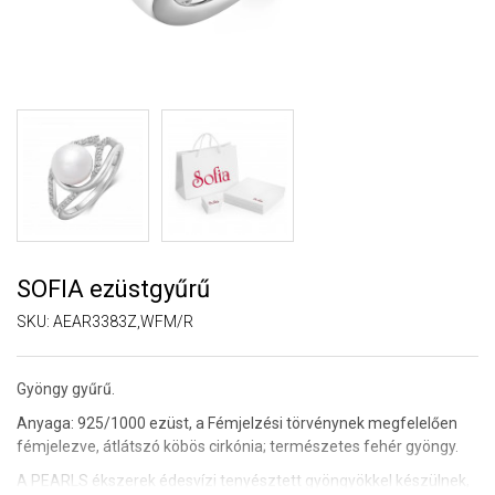
SOFIA ezüstgyűrű
SKU:
AEAR3383Z,WFM/R
Gyöngy gyűrű.
Anyaga: 925/1000 ezüst, a Fémjelzési törvénynek megfelelően
fémjelezve, átlátszó köbös cirkónia; természetes fehér gyöngy.
A PEARLS ékszerek édesvízi tenyésztett gyöngyökkel készülnek,