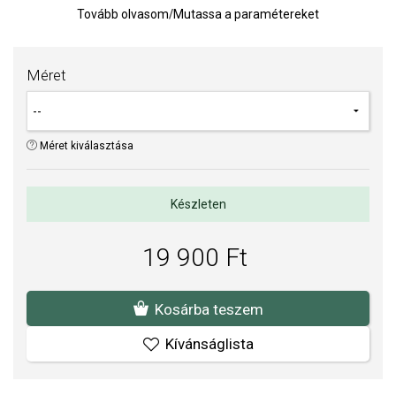
a legmagasabb AAA minőségben.
Tovább olvasom
/
Mutassa a paramétereket
Gyűrű vastagsága: 11,5 mm, gyöngy mérete 8,5 mm.
Súly: 4 g.
Méret
TIPP:
Gyűrűméret meghatározására szolgáló segédeszköz
Az anyagok és a kivitelezés minősége elsőrendű számunkra.
Méret kiválasztása
Felületkezelésünk, drágaköveink és gyöngyeink beépítése
megfelel az igényes követelményeknek.
Készleten
19 900 Ft
Kosárba teszem
Kívánságlista