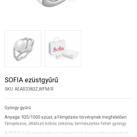
SOFIA ezüstgyűrű
SKU:
AEAR3383Z,WFM/R
Gyöngy gyűrű.
Anyaga: 925/1000 ezüst, a Fémjelzési törvénynek megfelelően
fémjelezve, átlátszó köbös cirkónia; természetes fehér gyöngy.
A PEARLS ékszerek édesvízi tenyésztett gyöngyökkel készülnek,