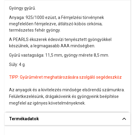
Gyöngy gyűrű.
Anyaga: 925/1000 ezüst, a Fémjelzési törvénynek
megfelelően fémjelezve, átlátszó köbös cirkónia;
természetes fehér gyöngy.
A PEARLS ékszerek édesvízi tenyésztett gyöngyökkel
készülnek, a legmagasabb AAA minőségben.
Gyűrű vastagsága: 11,5 mm, gyöngy mérete 8,5 mm.
Súly: 4 g.
TIPP:
Gyűrűméret meghatározására szolgáló segédeszköz
Az anyagok és a kivitelezés minősége elsőrendű számunkra.
Felületkezelésünk, drágaköveink és gyöngyeink beépítése
megfelel az igényes követelményeknek.
Termékadatok