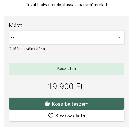
a legmagasabb AAA minőségben.
Tovább olvasom
/
Mutassa a paramétereket
Gyűrű vastagsága: 11,5 mm, gyöngy mérete 8,5 mm.
Súly: 4 g.
Méret
TIPP:
Gyűrűméret meghatározására szolgáló segédeszköz
Az anyagok és a kivitelezés minősége elsőrendű számunkra.
Méret kiválasztása
Felületkezelésünk, drágaköveink és gyöngyeink beépítése
megfelel az igényes követelményeknek.
Készleten
19 900 Ft
Kosárba teszem
Kívánságlista