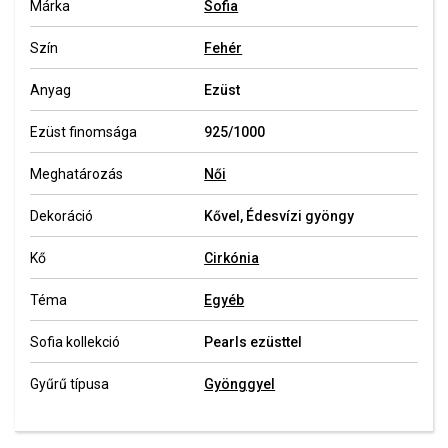
Márka
Sofia
Szín
Fehér
Anyag
Ezüst
Ezüst finomsága
925/1000
Meghatározás
Női
Dekoráció
Kővel, Édesvízi gyöngy
Kő
Cirkónia
Téma
Egyéb
Sofia kollekció
Pearls ezüsttel
Gyűrű típusa
Gyönggyel