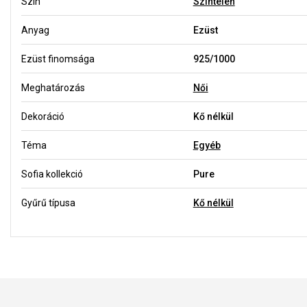
Szín
Színtelen
Anyag
Ezüst
Ezüst finomsága
925/1000
Meghatározás
Női
Dekoráció
Kő nélkül
Téma
Egyéb
Sofia kollekció
Pure
Gyűrű típusa
Kő nélkül