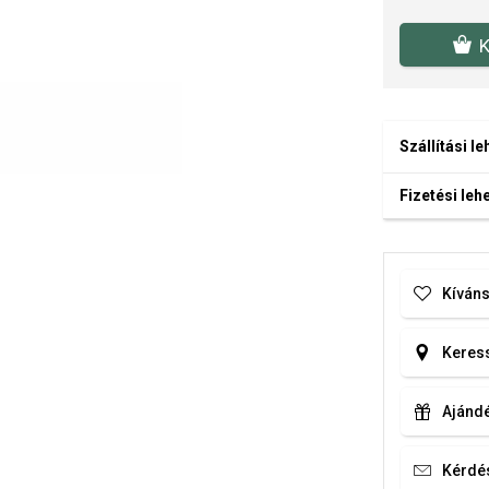
K
Szállítási l
Fizetési le
Kíváns
Keress
Ajándé
Kérdé