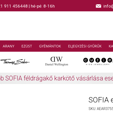
21 911 456448
|
hé-pé: 8-16h
info
ARANY
EZÜST
GYÉMÁNTOK
ELJEGYZÉSI GYŰRŰK
K
AS SABO: Gyűjtsön és spóroljon
További info
SOFIA 
SKU:
AEAR375