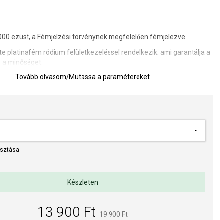
00 ezüst, a Fémjelzési törvénynek megfelelően fémjelezve.
te platinafém ródium felületkezeléssel rendelkezik, ami garantálja a
 a minőséget.
Tovább olvasom
/
Mutassa a paramétereket
et meghatározására szolgáló segédeszköz
asztása
Készleten
13 900 Ft
19 900 Ft