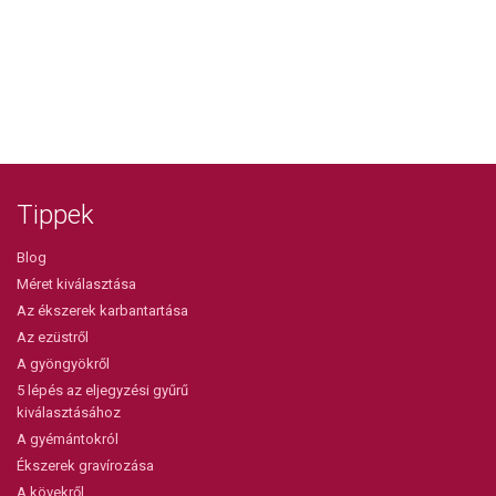
Tippek
Blog
Méret kiválasztása
Az ékszerek karbantartása
Az ezüstről
A gyöngyökről
5 lépés az eljegyzési gyűrű
kiválasztásához
A gyémántokról
Ékszerek gravírozása
A kövekről