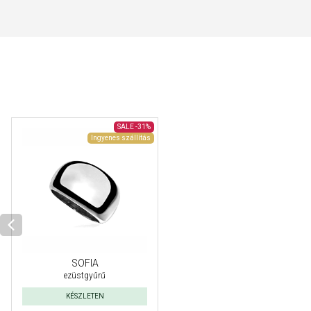
SALE
-31%
Ingyenes szállítás
SOFIA
ezüstgyűrű
KÉSZLETEN