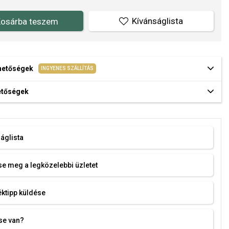
Kívánságlista
osárba teszem
ehetőségek
INGYENES SZÁLLÍTÁS
hetőségek
áglista
e meg a legközelebbi üzletet
ktipp küldése
se van?