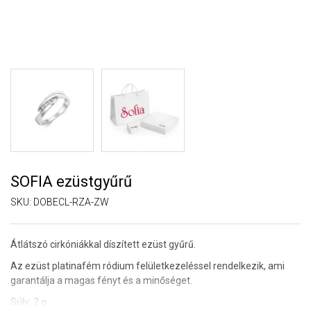
SOFIA ezüstgyűrű
SKU:
DOBECL-RZA-ZW
Átlátszó cirkóniákkal díszített ezüst gyűrű.
Az ezüst platinafém ródium felületkezeléssel rendelkezik, ami
garantálja a magas fényt és a minőséget.
Súly: 2 g.