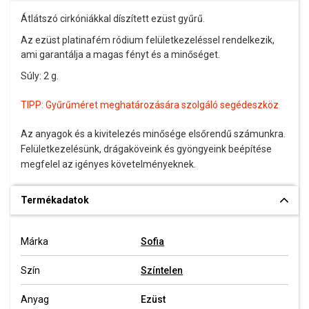
Átlátszó cirkóniákkal díszített ezüst gyűrű.
Az ezüst platinafém ródium felületkezeléssel rendelkezik,
ami garantálja a magas fényt és a minőséget.
Súly: 2 g.
TIPP:
Gyűrűméret meghatározására szolgáló segédeszköz
Az anyagok és a kivitelezés minősége elsőrendű számunkra.
Felületkezelésünk, drágaköveink és gyöngyeink beépítése
megfelel az igényes követelményeknek.
Termékadatok
Márka
Sofia
Szín
Színtelen
Anyag
Ezüst