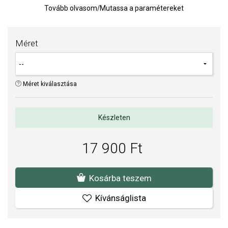
Tovább olvasom
/
Mutassa a paramétereket
TIPP:
Gyűrűméret meghatározására szolgáló segédeszköz
Az anyagok és a kivitelezés minősége elsőrendű számunkra.
Méret
Felületkezelésünk, drágaköveink és gyöngyeink beépítése
megfelel az igényes követelményeknek.
Méret kiválasztása
Készleten
17 900 Ft
Kosárba teszem
Kívánságlista