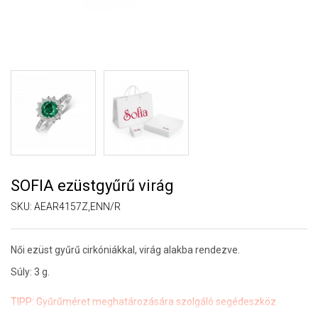
SOFIA ezüstgyűrű virág
SKU:
AEAR4157Z,ENN/R
Női ezüst gyűrű cirkóniákkal, virág alakba rendezve.
Súly: 3 g.
TIPP:
Gyűrűméret meghatározására szolgáló segédeszköz