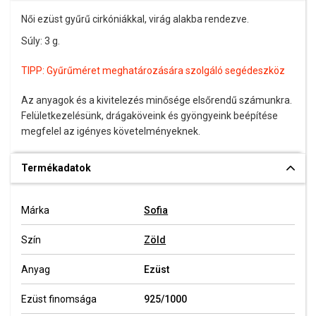
Női ezüst gyűrű cirkóniákkal, virág alakba rendezve.
Súly: 3 g.
TIPP:
Gyűrűméret meghatározására szolgáló segédeszköz
Az anyagok és a kivitelezés minősége elsőrendű számunkra.
Felületkezelésünk, drágaköveink és gyöngyeink beépítése
megfelel az igényes követelményeknek.
Termékadatok
Márka
Sofia
Szín
Zöld
Anyag
Ezüst
Ezüst finomsága
925/1000