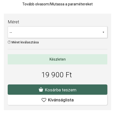
Tovább olvasom
/
Mutassa a paramétereket
Az anyagok és a kivitelezés minősége elsőrendű számunkra.
Felületkezelésünk, drágaköveink és gyöngyeink beépítése
megfelel az igényes követelményeknek.
Méret
Méret kiválasztása
Készleten
19 900 Ft
Kosárba teszem
Kívánságlista