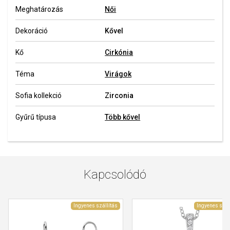
Meghatározás
Női
Dekoráció
Kővel
Kő
Cirkónia
Téma
Virágok
Sofia kollekció
Zirconia
Gyűrű típusa
Több kővel
Kapcsolódó
Ingyenes szállítás
Ingyenes szál