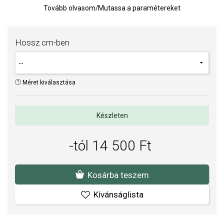
Minden lánc tartalmaz egy hosszabbító láncot + 5 cm.
Tovább olvasom
/
Mutassa a paramétereket
Lánc vastagsága: 2 mm.
Súly: 5 g.
Hossz cm-ben
Méret kiválasztása
Készleten
-tól 14 500 Ft
Kosárba teszem
Kívánságlista