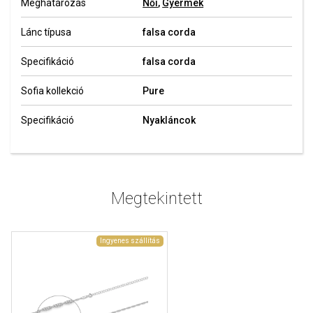
Meghatározás
Női
,
Gyermek
Lánc típusa
falsa corda
Specifikáció
falsa corda
Sofia kollekció
Pure
Specifikáció
Nyakláncok
Megtekintett
Ingyenes szállítás