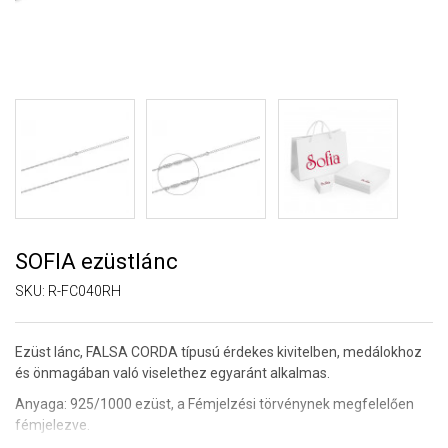
SOFIA ezüstlánc
SKU:
R-FC040RH
Ezüst lánc, FALSA CORDA típusú érdekes kivitelben, medálokhoz
és önmagában való viselethez egyaránt alkalmas.
Anyaga: 925/1000 ezüst,
a Fémjelzési törvénynek megfelelően
fémjelezve.