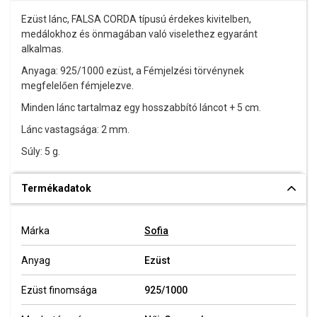
Ezüst lánc, FALSA CORDA típusú érdekes kivitelben,
medálokhoz és önmagában való viselethez egyaránt
alkalmas.
Anyaga: 925/1000 ezüst,
a Fémjelzési törvénynek
megfelelően fémjelezve.
Minden lánc tartalmaz egy hosszabbító láncot + 5 cm.
Lánc vastagsága: 2 mm.
Súly: 5 g.
Termékadatok
Márka
Sofia
Anyag
Ezüst
Ezüst finomsága
925/1000