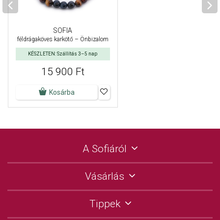
SOFIA
féldrágaköves karkötő – Önbizalom
KÉSZLETEN: Szállítás 3–5 nap
15 900 Ft
Kosárba
A Sofiáról
Vásárlás
Tippek