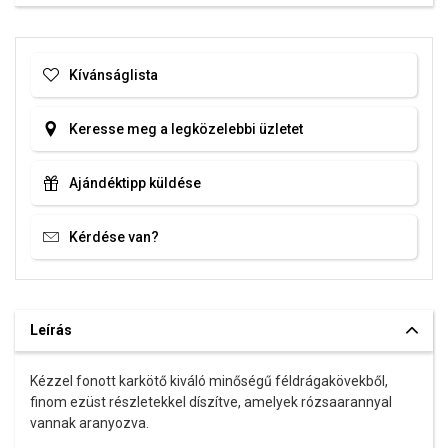
Az anyagok és a kivitelezés minősége elsőrendű számunkra.
Felületkezelésünk, drágaköveink és gyöngyeink beépítése
megfelel az igényes követelményeknek.
Kívánságlista
Keresse meg a legközelebbi üzletet
Ajándéktipp küldése
Kérdése van?
Leírás
Kézzel fonott karkötő kiváló minőségű féldrágakövekből,
finom ezüst részletekkel díszítve, amelyek rózsaarannyal
vannak aranyozva.