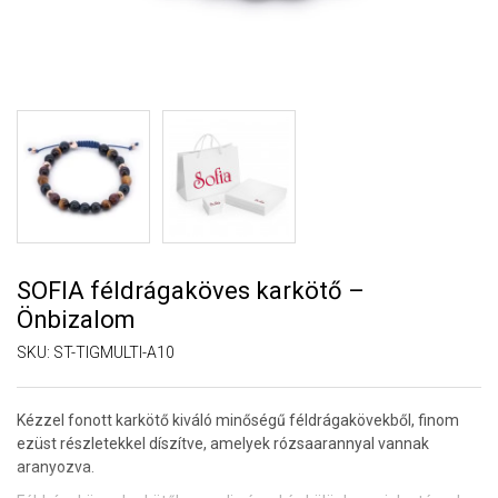
SOFIA féldrágaköves karkötő –
Önbizalom
SKU:
ST-TIGMULTI-A10
Kézzel fonott karkötő kiváló minőségű féldrágakövekből, finom
ezüst részletekkel díszítve, amelyek rózsaarannyal vannak
aranyozva.