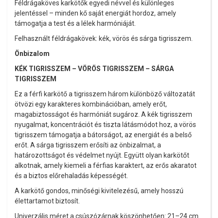
Féldrágaköves karkötők egyedi névvel és különleges
jelentéssel – minden kő saját energiát hordoz, amely
támogatja a test és a lélek harmóniáját.
Felhasznált féldrágakövek: kék, vörös és sárga tigrisszem.
Önbizalom
KÉK TIGRISSZEM – VÖRÖS TIGRISSZEM – SÁRGA
TIGRISSZEM
Ez a férfi karkötő a tigrisszem három különböző változatát
ötvözi egy karakteres kombinációban, amely erőt,
magabiztosságot és harmóniát sugároz. A kék tigrisszem
nyugalmat, koncentrációt és tiszta látásmódot hoz, a vörös
tigrisszem támogatja a bátorságot, az energiát és a belső
erőt. A sárga tigrisszem erősíti az önbizalmat, a
határozottságot és védelmet nyújt. Együtt olyan karkötőt
alkotnak, amely kiemeli a férfias karaktert, az erős akaratot
és a biztos előrehaladás képességét.
A karkötő gondos, minőségi kivitelezésű, amely hosszú
élettartamot biztosít.
Univerzális méret a csúszózárnak köszönhetően: 21–24 cm.