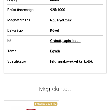
Ezüst finomsága
925/1000
Meghatározás
Női
,
Gyermek
Dekoráció
Kővel
Kő
Gránát
,
Lapis lazuli
Téma
Egyéb
Specifikáció
féldrágakövekkel karkötők
Megtekintett
Ingyenes szállítás