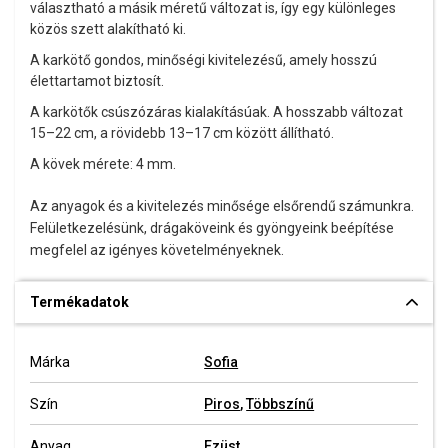
választható a másik méretű változat is, így egy különleges
közös szett alakítható ki.
A karkötő gondos, minőségi kivitelezésű, amely hosszú
élettartamot biztosít.
A karkötők csúszózáras kialakításúak. A hosszabb változat
15–22 cm, a rövidebb 13–17 cm között állítható.
A kövek mérete: 4 mm.
Az anyagok és a kivitelezés minősége elsőrendű számunkra.
Felületkezelésünk, drágaköveink és gyöngyeink beépítése
megfelel az igényes követelményeknek.
Termékadatok
Márka
Sofia
Szín
Piros
,
Többszínű
Anyag
Ezüst