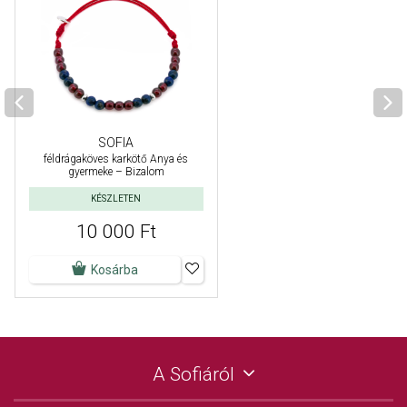
SOFIA
féldrágaköves karkötő Anya és
gyermeke – Bizalom
KÉSZLETEN
10 000 Ft
Kosárba
A Sofiáról