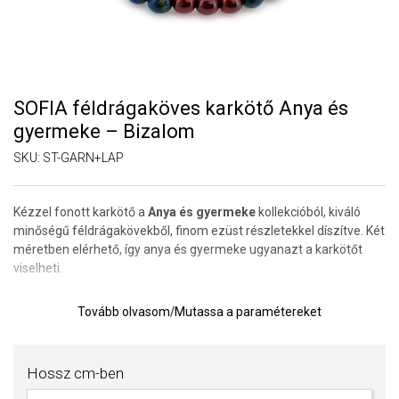
SOFIA féldrágaköves karkötő Anya és
gyermeke – Bizalom
SKU:
ST-GARN+LAP
Kézzel fonott karkötő a
Anya és gyermeke
kollekcióból, kiváló
minőségű féldrágakövekből, finom ezüst részletekkel díszítve. Két
méretben elérhető, így anya és gyermeke ugyanazt a karkötőt
viselheti.
Féldrágaköves karkötők egyedi névvel és különleges jelentéssel –
Tovább olvasom
/
Mutassa a paramétereket
minden kő saját energiát hordoz, amely támogatja a test és a lélek
harmóniáját.
Felhasznált féldrágakövek: apatit, rózsaszín korall és burmai
Hossz cm-ben
jadeit.