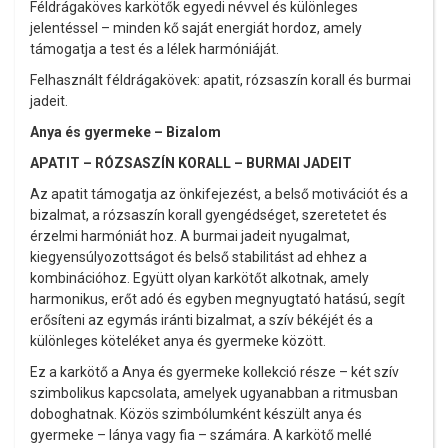
Féldrágaköves karkötők egyedi névvel és különleges
jelentéssel – minden kő saját energiát hordoz, amely
támogatja a test és a lélek harmóniáját.
Felhasznált féldrágakövek: apatit, rózsaszín korall és burmai
jadeit.
Anya és gyermeke – Bizalom
APATIT – RÓZSASZÍN KORALL – BURMAI JADEIT
Az apatit támogatja az önkifejezést, a belső motivációt és a
bizalmat, a rózsaszín korall gyengédséget, szeretetet és
érzelmi harmóniát hoz. A burmai jadeit nyugalmat,
kiegyensúlyozottságot és belső stabilitást ad ehhez a
kombinációhoz. Együtt olyan karkötőt alkotnak, amely
harmonikus, erőt adó és egyben megnyugtató hatású, segít
erősíteni az egymás iránti bizalmat, a szív békéjét és a
különleges köteléket anya és gyermeke között.
Ez a karkötő a Anya és gyermeke kollekció része – két szív
szimbolikus kapcsolata, amelyek ugyanabban a ritmusban
doboghatnak. Közös szimbólumként készült anya és
gyermeke – lánya vagy fia – számára. A karkötő mellé