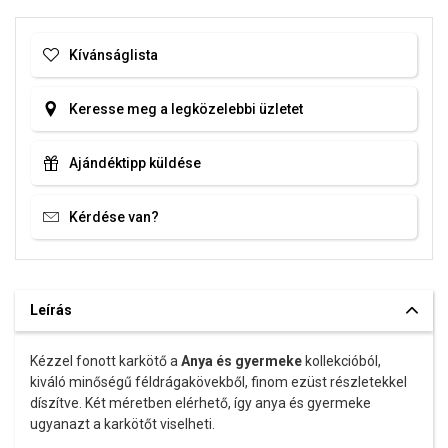
Az anyagok és a kivitelezés minősége elsőrendű számunkra.
Kívánságlista
Felületkezelésünk, drágaköveink és gyöngyeink beépítése
megfelel az igényes követelményeknek.
Keresse meg a legközelebbi üzletet
Ajándéktipp küldése
Kérdése van?
Leírás
Kézzel fonott karkötő a
Anya és gyermeke
kollekcióból,
kiváló minőségű féldrágakövekből, finom ezüst részletekkel
díszítve. Két méretben elérhető, így anya és gyermeke
ugyanazt a karkötőt viselheti.