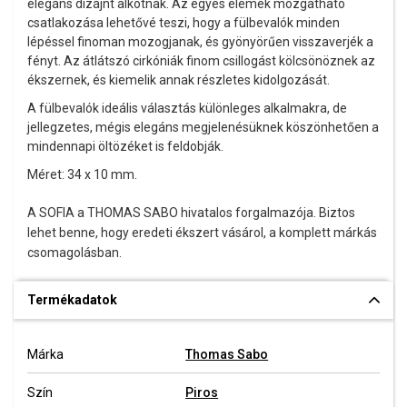
elegáns dizájnt alkotnak. Az egyes elemek mozgatható
csatlakozása lehetővé teszi, hogy a fülbevalók minden
lépéssel finoman mozogjanak, és gyönyörűen visszaverjék a
fényt. Az átlátszó cirkóniák finom csillogást kölcsönöznek az
ékszernek, és kiemelik annak részletes kidolgozását.
A fülbevalók ideális választás különleges alkalmakra, de
jellegzetes, mégis elegáns megjelenésüknek köszönhetően a
mindennapi öltözéket is feldobják.
Méret: 34 x 10 mm.
A SOFIA a THOMAS SABO hivatalos forgalmazója. Biztos
lehet benne, hogy eredeti ékszert vásárol, a komplett márkás
csomagolásban.
Termékadatok
Márka
Thomas Sabo
Szín
Piros