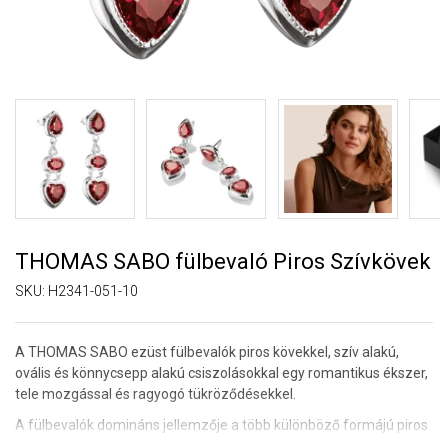
THOMAS SABO fülbevaló Piros Szívkövek
SKU:
H2341-051-10
A THOMAS SABO ezüst fülbevalók piros kövekkel, szív alakú,
ovális és könnycsepp alakú csiszolásokkal egy romantikus ékszer,
tele mozgással és ragyogó tükröződésekkel.
A fülbevalók domináns jellemzője a több különböző formájú piros
cirkónia kombinációja, amelyek együttesen játékos és elegáns