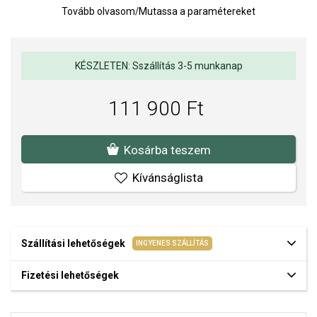
Tovább olvasom
/
Mutassa a paramétereket
dizájnt alkotnak. Az egyes elemek mozgatható csatlakozása
lehetővé teszi, hogy a fülbevalók minden lépéssel finoman
mozogjanak, és gyönyörűen visszaverjék a fényt. Az átlátszó
cirkóniák finom csillogást kölcsönöznek az ékszernek, és kiemelik
KÉSZLETEN: Sszállítás 3-5 munkanap
annak részletes kidolgozását.
A fülbevalók ideális választás különleges alkalmakra, de
111 900 Ft
jellegzetes, mégis elegáns megjelenésüknek köszönhetően a
mindennapi öltözéket is feldobják.
Méret: 34 x 10 mm.
Kosárba teszem
A SOFIA a THOMAS SABO hivatalos forgalmazója. Biztos lehet
Kívánságlista
benne, hogy eredeti ékszert vásárol, a komplett márkás
csomagolásban.
Szállítási lehetőségek
INGYENES SZÁLLÍTÁS
Fizetési lehetőségek