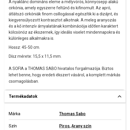
A nyaklánc domináns eleme a mélyvörös, könnycsepp alakú
cirkónia, amely egyszerre feltűnő és kifinomult. Az apró,
átlátszó cirkóniák finom csillogással egészítik ki a dizájnt, és
kiegyensúlyozott kontrasztot alkotnak. A meleg aranyozás
és a kő intenzív árnyalatának kombinációja időtlen karaktert
kölcsönöz az ékszernek, így ideális viselet mindennapokra és
különleges alkalmakra is.
Hossz: 45-50 cm.
Dísz mérete: 15,5 x 11,5 mm.
A SOFIA a THOMAS SABO hivatalos forgalmazója. Biztos
lehet benne, hogy eredeti ékszert vásárol, a komplett márkás
csomagolásban.
Termékadatok
Márka
Thomas Sabo
Szín
Piros
,
Arany szín