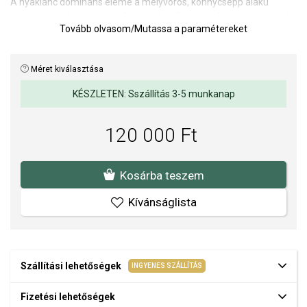
A nyaklánc domináns eleme a mélyvörös, könnycsepp alakú
cirkónia, amely egyszerre feltűnő és kifinomult. Az apró, átlátszó
Tovább olvasom
/
Mutassa a paramétereket
cirkóniák finom csillogással egészítik ki a dizájnt, és
kiegyensúlyozott kontrasztot alkotnak. A meleg aranyozás és a kő
intenzív árnyalatának kombinációja időtlen karaktert kölcsönöz az
Méret kiválasztása
ékszernek, így ideális viselet mindennapokra és különleges
alkalmakra is.
KÉSZLETEN: Sszállítás 3-5 munkanap
Hossz: 45-50 cm.
120 000 Ft
Dísz mérete: 15,5 x 11,5 mm.
A SOFIA a THOMAS SABO hivatalos forgalmazója. Biztos lehet
Kosárba teszem
benne, hogy eredeti ékszert vásárol, a komplett márkás
csomagolásban.
Kívánságlista
Szállítási lehetőségek
INGYENES SZÁLLÍTÁS
Fizetési lehetőségek