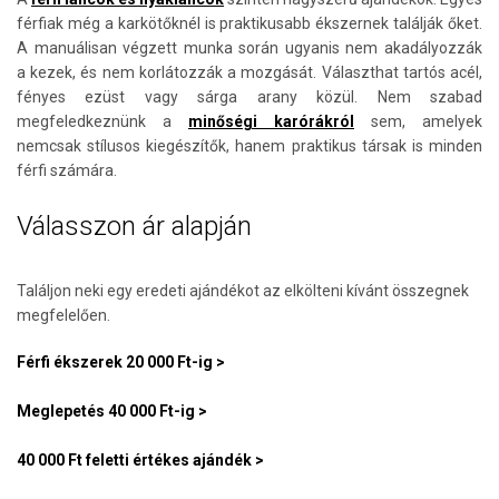
férfiak még a karkötőknél is praktikusabb ékszernek találják őket.
A manuálisan végzett munka során ugyanis nem akadályozzák
a kezek, és nem korlátozzák a mozgását. Választhat tartós acél,
fényes ezüst vagy sárga arany közül. Nem szabad
megfeledkeznünk a
minőségi karórákról
sem, amelyek
nemcsak stílusos kiegészítők, hanem praktikus társak is minden
férfi számára.
Válasszon ár alapján
Találjon neki egy eredeti ajándékot az elkölteni kívánt összegnek
megfelelően.
Férfi ékszerek 20 000 Ft-ig >
Meglepetés 40 000 Ft-ig >
40 000 Ft feletti értékes ajándék >