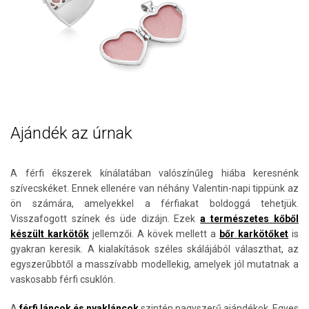
Ajándék az úrnak
A férfi ékszerek kínálatában valószínűleg hiába keresnénk
szívecskéket. Ennek ellenére van néhány Valentin-napi tippünk az
ön számára, amelyekkel a férfiakat boldoggá tehetjük.
Visszafogott színek és üde dizájn. Ezek
a természetes kőből
készült karkötők
jellemzői. A kövek mellett a
bőr karkötőket
is
gyakran keresik. A kialakítások széles skálájából választhat, az
egyszerűbbtől a masszívabb modellekig, amelyek jól mutatnak a
vaskosabb férfi csuklón.
A
férfi láncok és nyakláncok
szintén nagyszerű ajándékok. Egyes