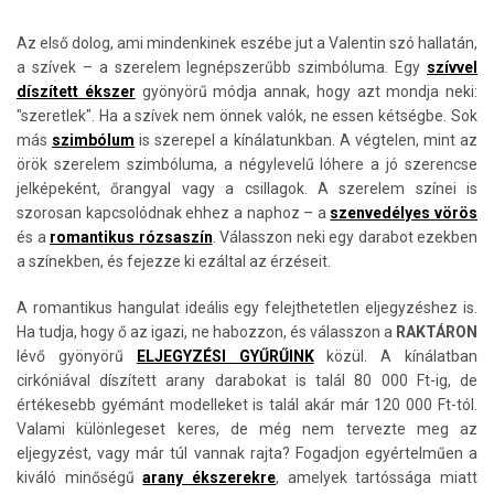
Az első dolog, ami mindenkinek eszébe jut a Valentin szó hallatán,
a szívek – a szerelem legnépszerűbb szimbóluma. Egy
szívvel
díszített ékszer
gyönyörű módja annak, hogy azt mondja neki:
"szeretlek". Ha a szívek nem önnek valók, ne essen kétségbe. Sok
más
szimbólum
is szerepel a kínálatunkban. A végtelen, mint az
örök szerelem szimbóluma, a négylevelű lóhere a jó szerencse
jelképeként, őrangyal vagy a csillagok. A szerelem színei is
szorosan kapcsolódnak ehhez a naphoz – a
szenvedélyes vörös
és a
romantikus rózsaszín
. Válasszon neki egy darabot ezekben
a színekben, és fejezze ki ezáltal az érzéseit.
A romantikus hangulat ideális egy felejthetetlen eljegyzéshez is.
Ha tudja, hogy ő az igazi, ne habozzon, és válasszon a
RAKTÁRON
lévő gyönyörű
ELJEGYZÉSI GYŰRŰINK
közül. A kínálatban
cirkóniával díszített arany darabokat is talál 80 000 Ft-ig, de
értékesebb gyémánt modelleket is talál akár már 120 000 Ft-tól.
Valami különlegeset keres, de még nem tervezte meg az
eljegyzést, vagy már túl vannak rajta? Fogadjon egyértelműen a
kiváló minőségű
arany ékszerekre
, amelyek tartóssága miatt