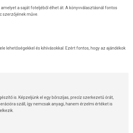
amelyet a saját foteljéből élhet át. A könyvválasztásnál fontos
enc szerzőjének műve.
tele lehetőségekkel és kihívásokkal. Ezért fontos, hogy az ajándékok
észítő is. Képzeljünk el egy bőrszíjas, precíz szerkezetű órát,
enerációra száll, így nemcsak anyagi, hanem érzelmi értéket is
elkezik.