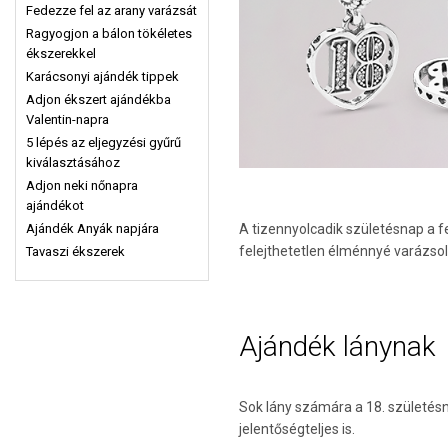
Fedezze fel az arany varázsát
Ragyogjon a bálon tökéletes
ékszerekkel
Karácsonyi ajándék tippek
Adjon ékszert ajándékba
Valentin-napra
5 lépés az eljegyzési gyűrű
kiválasztásához
Adjon neki nőnapra
ajándékot
Ajándék Anyák napjára
A tizennyolcadik születésnap a fe
felejthetetlen élménnyé varázso
Tavaszi ékszerek
Ajándék lánynak
Sok lány számára a 18. születés
jelentőségteljes is.