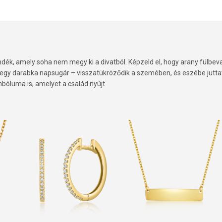
ndék, amely soha nem megy ki a divatból. Képzeld el, hogy arany fülbev
 egy darabka napsugár – visszatükröződik a szemében, és eszébe juttat
bóluma is, amelyet a család nyújt.