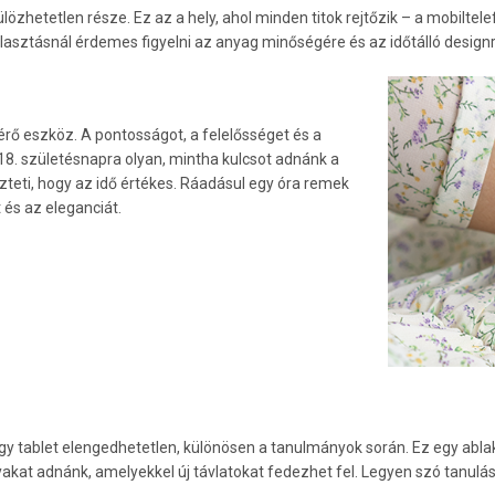
özhetetlen része. Ez az a hely, ahol minden titok rejtőzik – a mobiltel
álasztásnál érdemes figyelni az anyag minőségére és az időtálló designr
rő eszköz. A pontosságot, a felelősséget és a
a 18. születésnapra olyan, mintha kulcsot adnánk a
teti, hogy az idő értékes. Ráadásul egy óra remek
t és az eleganciát.
vagy tablet elengedhetetlen, különösen a tanulmányok során. Ez egy abla
akat adnánk, amelyekkel új távlatokat fedezhet fel. Legyen szó tanulás