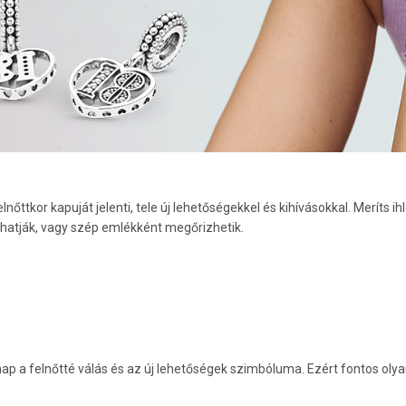
lnőttkor kapuját jelenti, tele új lehetőségekkel és kihívásokkal. Meríts 
lhatják, vagy szép emlékként megőrizhetik.
nap a felnőtté válás és az új lehetőségek szimbóluma. Ezért fontos ol