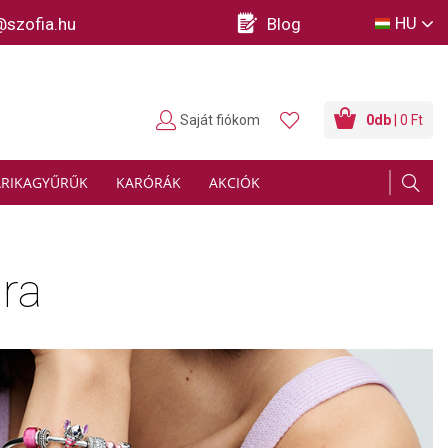
HU
@szofia.hu
Blog
Saját fiókom
0
db
| 0 Ft
ARIKAGYŰRŰK
KARÓRÁK
AKCIÓK
pra