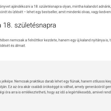
Könyvet ajándékozni a 18. születésnapra olyan, mintha kalandot adnánk, 
körét és ízlését – lehet egy bestseller, amit mindenki olvas, vagy kedv
a 18. születésnapra
letében nemcsak a felnőttkor kezdete, hanem egy új kaland nyitánya is, 
dését és álmait.
s jelképe. Nemcsak praktikus darab lehet egy fiúnak, hanem stílusos kieg
 útján. Ez az óra akár családi örökséggé is válhat, amely generációról g
égi óra arra is emlékeztetheti, hogy az idő a legértékesebb, amivel rend