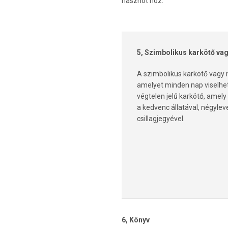
hasznot hoz.
5, Szimbolikus karkötő va
A szimbolikus karkötő vagy 
amelyet minden nap viselhet,
végtelen jelű karkötő, amely
a kedvenc állatával, négylev
csillagjegyével.
6, Könyv