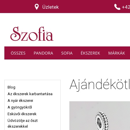
Üzletek
+4
ÖSSZES
PANDORA
SOFIA
ÉKSZEREK
MÁRKÁK
Ajándékötl
Blog
Az ékszerek karbantartása
A nyár ékszerei
A gyöngyökről
Esküvői ékszerek
Üdvözölje az őszt
ékszerekkel