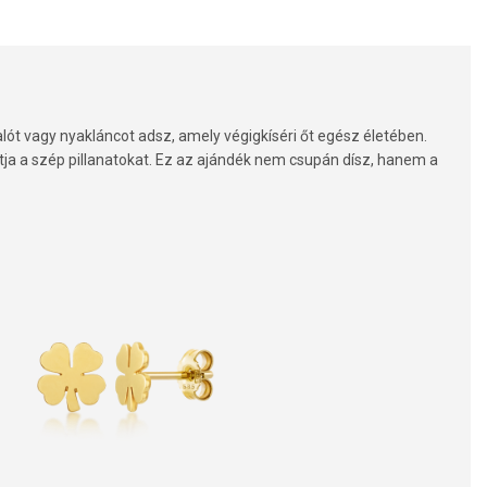
alót vagy nyakláncot adsz, amely végigkíséri őt egész életében.
ja a szép pillanatokat. Ez az ajándék nem csupán dísz, hanem a