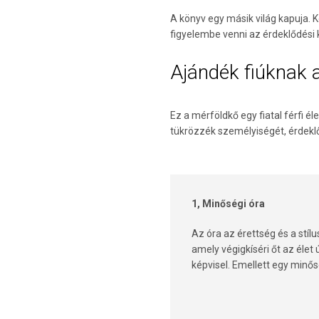
A könyv egy másik világ kapuja. 
figyelembe venni az érdeklődési 
Ajándék fiúknak 
Ez a mérföldkő egy fiatal férfi é
tükrözzék személyiségét, érdeklő
1, Minőségi óra
Az óra az érettség és a stílu
amely végigkíséri őt az élet
képvisel. Emellett egy minős