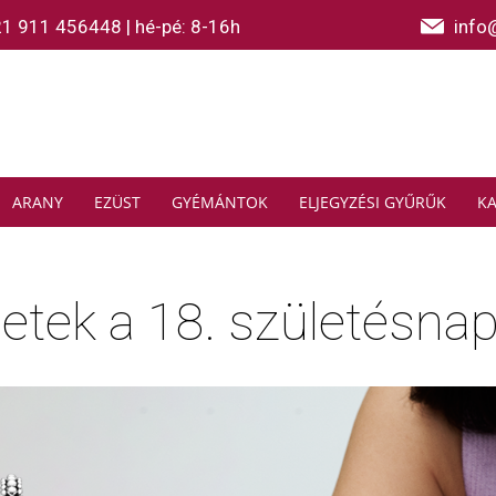
21 911 456448
|
hé-pé: 8-16h
info
ARANY
EZÜST
GYÉMÁNTOK
ELJEGYZÉSI GYŰRŰK
K
etek a 18. születésna