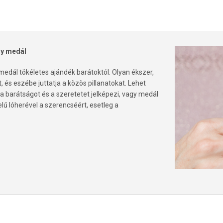
gy medál
medál tökéletes ajándék barátoktól. Olyan ékszer,
 és eszébe juttatja a közös pillanatokat. Lehet
 a barátságot és a szeretetet jelképezi, vagy medál
elű lóherével a szerencséért, esetleg a