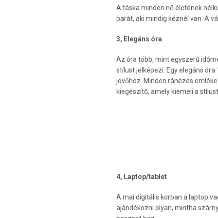
A táska minden nő életének nélkül
barát, aki mindig kéznél van. A v
3, Elegáns óra
Az óra több, mint egyszerű időmé
stílust jelképezi. Egy elegáns ór
jövőhöz. Minden ránézés emlékez
kiegészítő, amely kiemeli a stílus
4, Laptop/tablet
A mai digitális korban a laptop 
ajándékozni olyan, mintha szárny