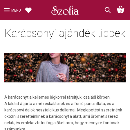
MENU
0
Karácsonyi ajándék tippek
A karácsonyt a kellemes légkörrel társítjuk, családi körben.
A lakást átjárta a mézeskalácsok és a forró puncs illata, és a
karácsonyi dalok nosztalgikus dallamai. Meglepetést szeretnénk
okozni szeretteinknek a karácsonyfa alatt, ami örömet szerez
nekik, és emlékeztetni fogja őket arra, hogy mennyire fontosak
számunkra.