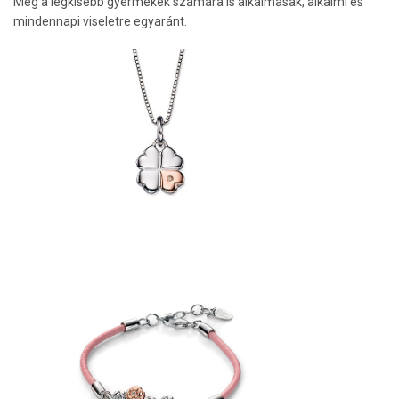
Még a legkisebb gyermekek számára is alkalmasak, alkalmi és
mindennapi viseletre egyaránt.