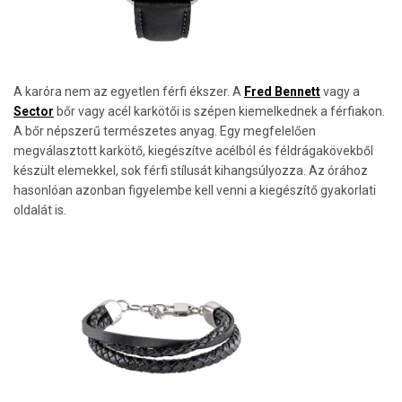
A karóra nem az egyetlen férfi ékszer. A
Fred Bennett
vagy a
Sector
bőr vagy acél karkötői is szépen kiemelkednek a férfiakon.
A bőr népszerű természetes anyag. Egy megfelelően
megválasztott karkötő, kiegészítve acélból és féldrágakövekből
készült elemekkel, sok férfi stílusát kihangsúlyozza. Az órához
hasonlóan azonban figyelembe kell venni a kiegészítő gyakorlati
oldalát is.