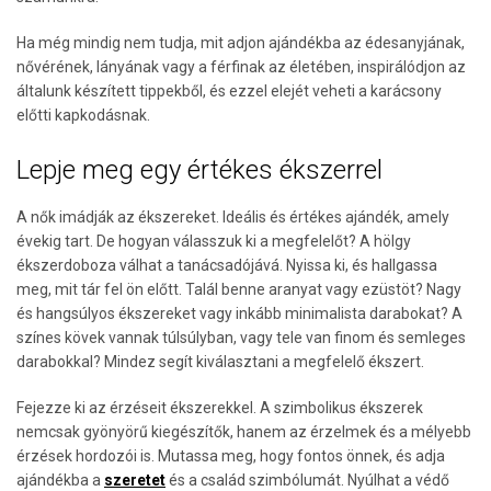
Ha még mindig nem tudja, mit adjon ajándékba az édesanyjának,
nővérének, lányának vagy a férfinak az életében, inspirálódjon az
általunk készített tippekből, és ezzel elejét veheti a karácsony
előtti kapkodásnak.
Lepje meg egy értékes ékszerrel
A nők imádják az ékszereket. Ideális és értékes ajándék, amely
évekig tart. De hogyan válasszuk ki a megfelelőt? A hölgy
ékszerdoboza válhat a tanácsadójává. Nyissa ki, és hallgassa
meg, mit tár fel ön előtt. Talál benne aranyat vagy ezüstöt? Nagy
és hangsúlyos ékszereket vagy inkább minimalista darabokat? A
színes kövek vannak túlsúlyban, vagy tele van finom és semleges
darabokkal? Mindez segít kiválasztani a megfelelő ékszert.
Fejezze ki az érzéseit ékszerekkel. A szimbolikus ékszerek
nemcsak gyönyörű kiegészítők, hanem az érzelmek és a mélyebb
érzések hordozói is. Mutassa meg, hogy fontos önnek, és adja
ajándékba a
szeretet
és a család szimbólumát. Nyúlhat a védő