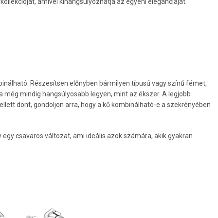
kollekcióját, amivel kihangsúlyozhatja az egyéni eleganciáját.
ombinálható. Részesítsen előnyben bármilyen típusú vagy színű fémet,
ca még mindig hangsúlyosabb legyen, mint az ékszer. A legjobb
ellett dönt, gondoljon arra, hogy a kő kombinálható-e a szekrényében
 egy csavaros változat, ami ideális azok számára, akik gyakran