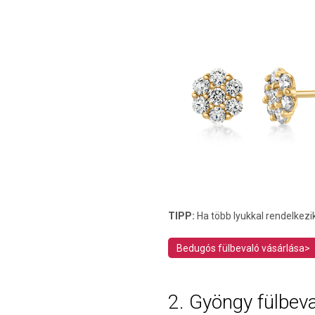
TIPP:
Ha több lyukkal rendelkezi
Bedugós fülbevaló vásárlása>
2. Gyöngy fülbev