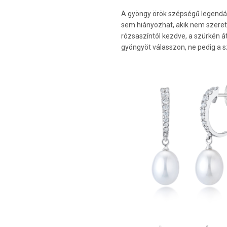
A gyöngy örök szépségű legendá
sem hiányozhat, akik nem szeretn
rózsaszíntól kezdve, a szürkén á
gyöngyöt válasszon, ne pedig a s