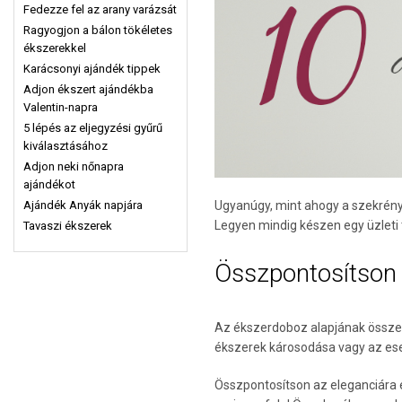
Fedezze fel az arany varázsát
Ragyogjon a bálon tökéletes
ékszerekkel
Karácsonyi ajándék tippek
Adjon ékszert ajándékba
Valentin-napra
5 lépés az eljegyzési gyűrű
kiválasztásához
Adjon neki nőnapra
ajándékot
Ajándék Anyák napjára
Ugyanúgy, mint ahogy a szekrén
Legyen mindig készen egy üzleti t
Tavaszi ékszerek
Összpontosítson
Az ékszerdoboz alapjának összeál
ékszerek károsodása vagy az eset
Összpontosítson az eleganciára é