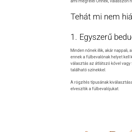
ami megfelel Önnek, válasszon has
Tehát mi nem hi
1. Egyszerű bedu
Minden nőnek illik, akár nappali,
ennek a fülbevalónak helyet kell
választás az átlátszó kővel vagy
található színekkel.
A rögzítés típusának kiválasztás
elveszítik a fülbevalójukat.