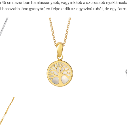
za 45 cm, azonban ha alacsonyabb, vagy inkább a szorosabb nyakláncoka
t hosszabb lánc gyönyörűen felpezsdíti az egyszínű ruhát, de egy farmer