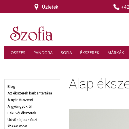
Üzletek
+4
ÖSSZES
PANDORA
SOFIA
ÉKSZEREK
MÁRKÁK
Alap éksz
Blog
Az ékszerek karbantartása
A nyár ékszerei
A gyöngyökről
Esküvői ékszerek
Üdvözölje az őszt
ékszerekkel