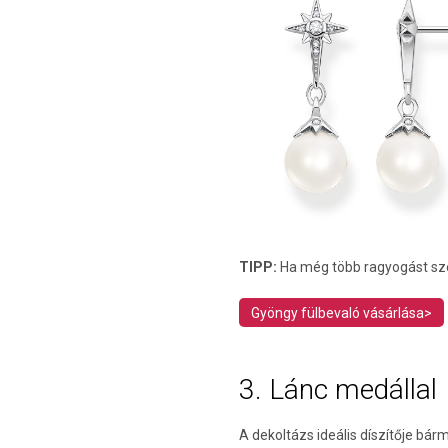
TIPP:
Ha még több ragyogást szer
Gyöngy fülbevaló vásárlása>
3. Lánc medállal
A dekoltázs ideális díszítője bá