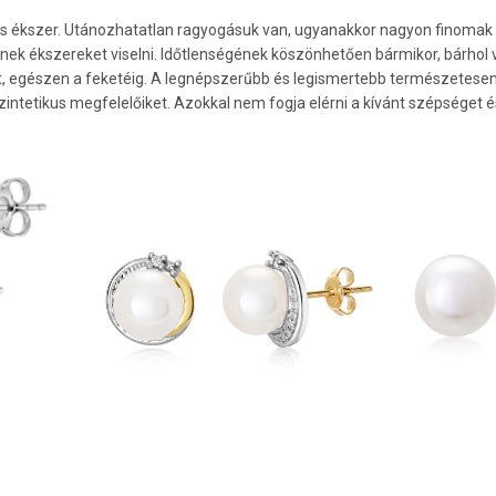
s ékszer. Utánozhatatlan ragyogásuk van, ugyanakkor nagyon finomak
ek ékszereket viselni. Időtlenségének köszönhetően bármikor, bárhol vis
t, egészen a feketéig. A legnépszerűbb és legismertebb természetesen
zintetikus megfelelőiket. Azokkal nem fogja elérni a kívánt szépséget é