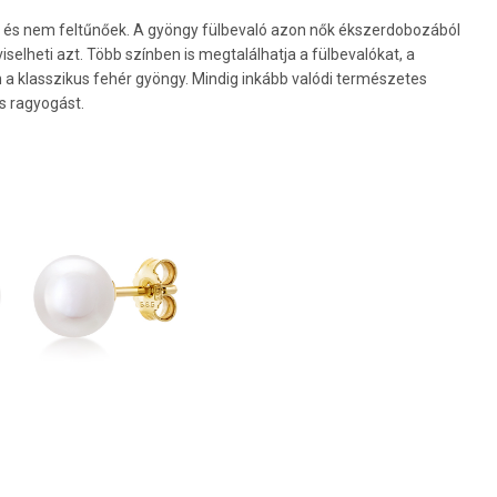
 és nem feltűnőek. A gyöngy fülbevaló azon nők ékszerdobozából
elheti azt. Több színben is megtalálhatja a fülbevalókat, a
 a klasszikus fehér gyöngy. Mindig inkább valódi természetes
s ragyogást.