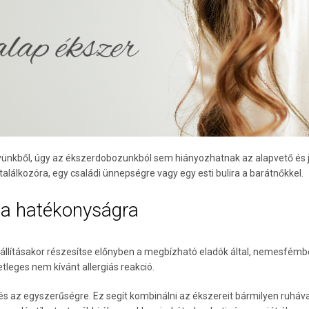
yünkből, úgy az ékszerdobozunkból sem hiányozhatnak az alapvető és 
alálkozóra, egy családi ünnepségre vagy egy esti bulira a barátnőkkel.
 a hatékonyságra
lításakor részesítse előnyben a megbízható eladók által, nemesfémből
leges nem kívánt allergiás reakció.
s az egyszerűségre. Ez segít kombinálni az ékszereit bármilyen ruhával