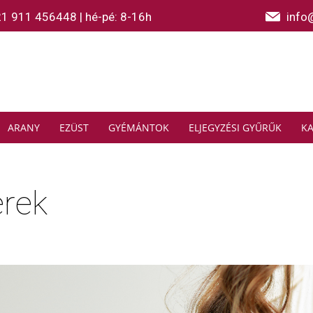
21 911 456448
|
hé-pé: 8-16h
info
ARANY
EZÜST
GYÉMÁNTOK
ELJEGYZÉSI GYŰRŰK
K
erek