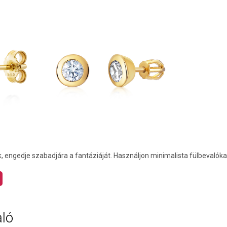
k, engedje szabadjára a fantáziáját. Használjon minimalista fülbevalóka
aló