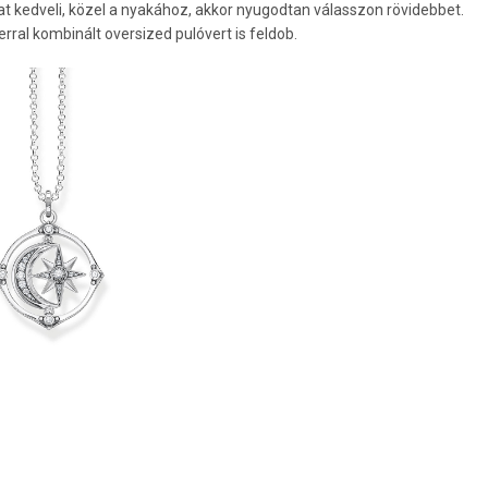
t kedveli, közel a nyakához, akkor nyugodtan válasszon rövidebbet.
ral kombinált oversized pulóvert is feldob.