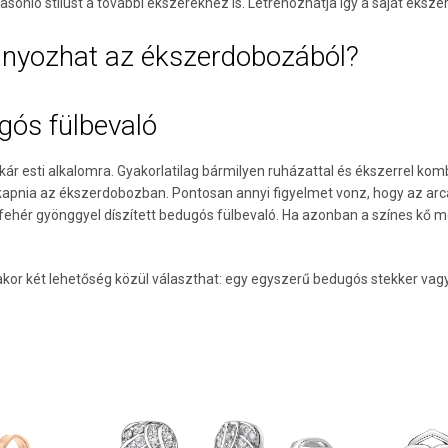
onló stílust a további ékszerekhez is. Létrehozhatja így a saját ékszer
ányozhat az ékszerdobozából?
gós fülbevaló
 akár esti alkalomra. Gyakorlatilag bármilyen ruházattal és ékszerrel k
 kapnia az ékszerdobozban. Pontosan annyi figyelmet vonz, hogy az ar
 fehér gyönggyel díszített bedugós fülbevaló. Ha azonban a színes kő m
akor két lehetőség közül választhat: egy egyszerű bedugós stekker vagy