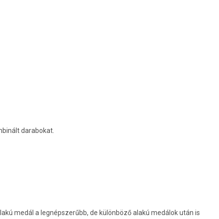
mbinált darabokat.
 alakú medál a legnépszerűbb, de különböző alakú medálok után is