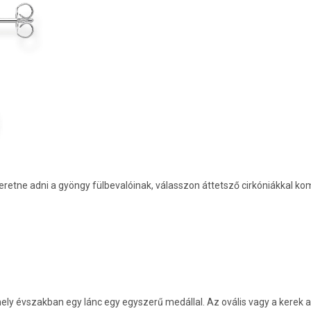
etne adni a gyöngy fülbevalóinak, válasszon áttetsző cirkóniákkal ko
rmely évszakban egy lánc egy egyszerű medállal. Az ovális vagy a kerek