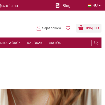
HU
@szofia.hu
Blog
Saját fiókom
0
db
| 0 Ft
ARIKAGYŰRŰK
KARÓRÁK
AKCIÓK