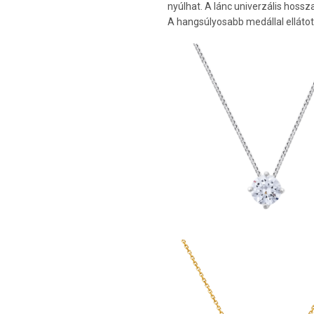
nyúlhat. A lánc univerzális hoss
A hangsúlyosabb medállal ellátot