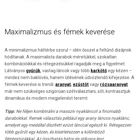
Maximalizmus és fémek keverése
A minimalizmus háttérbe szorul – idén ősszel a feltűnő dizájnok
hódítanak. A maximalista darabok méretükkel, szokatlan
kombinációikkal és rétegezésükkel ragadják meg a figyelmet.
Látványos
gyűrűk
, vastag láncok vagy több
karkötő
egy kézen –
mindez nem baklövés, hanem ízlésének üdvözlendő kifejezése. A
fémek keverése is trendi:
aranyat
,
ezüstöt
vagy
rózsaaranyat
már nem szükséges szigorúan szétválasztani, sőt, kontrasztjuk
dinamikus és modern megjelenést teremt.
Tipp:
Ne féljen kombinálni a masszív nyakláncot a finomabb
darabokkal. Remek választás például egy arany láncos nyaklánc,
amelyet egy medállal díszített ezüst lánccal egészít ki. Rétegezzen
több gyűrűt egy kézen, és kísérletezzen a különböző
fémtextúrákkal. Az összhatás bátor és stílusos lesz.