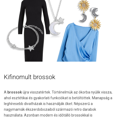
Kifinomult brossok
A
brossok
újra visszatértek. Történelmük az ókorba nyúlik vissza,
ahol esztétikai és gyakorlati funkciókat is betöltöttek. Manapság a
leghíresebb divatházak is használják őket. Népszerű a
nagymamák ékszerdobozaiból származó retro darabok
használata. Azonban modern és időtálló brossokkal is