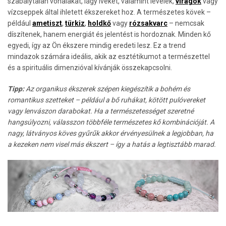
szabálytalan vonalakat, lágy íveket, valamint levelek,
virágok
vagy
vízcseppek által ihletett ékszereket hoz. A természetes kövek –
például
ametiszt
,
türkiz
,
holdkő
vagy
rózsakvarc
– nemcsak
díszítenek, hanem energiát és jelentést is hordoznak. Minden kő
egyedi, így az Ön ékszere mindig eredeti lesz. Ez a trend
mindazok számára ideális, akik az esztétikumot a természettel
és a spirituális dimenzióval kívánják összekapcsolni.
Tipp
:
Az organikus ékszerek szépen kiegészítik a bohém és
romantikus szetteket – például a bő ruhákat, kötött pulóvereket
vagy lenvászon darabokat. Ha a természetességet szeretné
hangsúlyozni, válasszon többféle természetes kő kombinációját. A
nagy, látványos köves gyűrűk akkor érvényesülnek a legjobban, ha
a kezeken nem visel más ékszert – így a hatás a legtisztább marad.