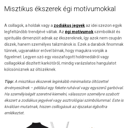
Misztikus ékszerek égi motívumokkal
A csillagok, a holdak vagy a
zodiákus jegyek
az idei szezon egyik
legfeltűnőbb trendjévé váltak. Az
égi motívumok
szimbolikát és
spirituális dimenziót adnak az ékszereknek, így azok nem csupán
díszek, hanem személyes talizmánok is. Ezek a darabok finomnak
tűnnek, ugyanakkor erővel bírnak, hogy magukra vonják a
figyelmet. Legyen szó egy visszafogott holdmedálról vagy
csillagokkal díszített karkötőről, mindig varázslatos hangulatot
kölcsönöznek az öltözéknek.
Tipp:
A misztikus ékszerek leginkább minimalista öltözettel
érvényesülnek – például egy fekete ruhával vagy egyszerű garbóval.
Ha személyiségét szeretné kiemelni, válasszon személyre szabott
ékszert a zodiákus jegyével vagy asztrológiai szimbólummal. Este is
kiválóan mutatnak, hiszen csillogásuk az éjszakai égboltra
emlékeztet.