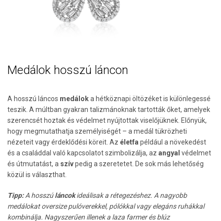
Medálok hosszú láncon
A hosszú láncos
medálok
a hétköznapi öltözéket is különlegessé
teszik. A múltban gyakran talizmánoknak tartották őket, amelyek
szerencsét hoztak és védelmet nyújtottak viselőjüknek. Előnyük,
hogy megmutathatja személyiségét – a medál tükrözheti
nézeteit vagy érdeklődési köreit. Az
életfa
például a növekedést
és a családdal való kapcsolatot szimbolizálja, az
angyal
védelmet
és útmutatást, a
szív
pedig a szeretetet. De sok más lehetőség
közül is választhat.
Tipp:
A hosszú
láncok
ideálisak a rétegezéshez. A nagyobb
medálokat oversize pulóverekkel, pólókkal vagy elegáns ruhákkal
kombinálja. Nagyszerűen illenek a laza farmer és blúz