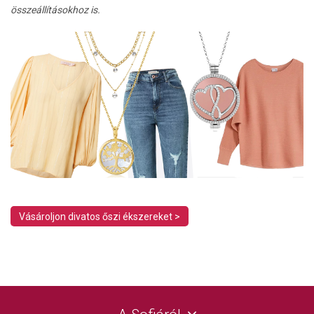
összeállításokhoz is.
Vásároljon divatos őszi ékszereket >