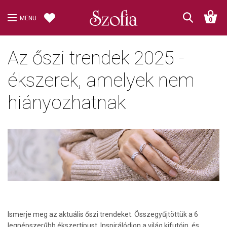
MENU
0
Az őszi trendek 2025 -
ékszerek, amelyek nem
hiányozhatnak
Ismerje meg az aktuális őszi trendeket. Összegyűjtöttük a 6
legnépszerűbb ékszertípust. Inspirálódjon a világ kifutóin, és