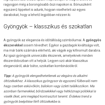
ragyogjon még a borongósabb őszi napokon is. Bónuszként
egyszerű tippeket is adunk, hogyan viselheteti az egyes
darabokat, hogy a lehető legjobban nézzen ki.
Gyöngyök – klasszikus és szokatlan
A gyöngyök az elegancia és időtállóság szimbólumai. A
gyöngyös
ékszerekkel
sosem tévedhet. Egykor a gazdagok kiváltsága volt,
ma már bárki számára elérhető, aki vágyik egy kifinomult darabra.
Az igazi gyöngyök univerzális ékszerek, amelyeknek minden
ékszerdobozban ott a helyük. Legyen szó akár klasszikus
eleganciáról, akár bátor, szokatlan kombinációkról.
Tipp:
A gyöngyök elengedhetetlenek az elegáns és alkalmi
öltözékekhez. A klasszikus gyöngysor és egyszerű fülbevaló nem
hagy cserben esküvőkön, bálokon vagy üzleti találkozókon. Ma
azonban farmerekkel, bőrdzsekikkel vagy hétköznapi pólókkal is
viselik őket, ami meglepő kontrasztot teremt. Érdekes trend a
gyöngyök beépítése férfi öltözékekbe is.