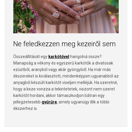
Ne feledkezzen meg kezeiről sem
Összeállítását egy
karkötővel
hangolná össze?
Manapság a vékony és egyszerű karkötők a divatosak
ezüstből, aranyból vagy akár gyöngyből. Ha már más
ékszereket is kiválasztott, mindenképpen ugyanabból az
anyagból készült karkötőt viseljen melléjük. Ha szeretné,
hogy a keze vonzza a tekintetetek, viszont nem szeret
karkötőt hordani, akkor támaszkodjon bátran egy
jellegzetesebb
gyűrűre
, amely ugyanúgy illik a többi
ékszerhez is.