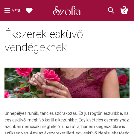
MENU
0
Ékszerek esküvői
vendégeknek
Ünnepélyes ruhák, tánc és szórakozás. Ez jut rögtön eszünkbe, ha
egy esküvői meghívó kerül a kezünkbe. Egy kivételes eseményhez
azonban nemcsak megfelelő ruházatra, hanem kiegészítőkre is
szükség van. Ami az ékszereket illeti, egy esküvő ideális lehetőség