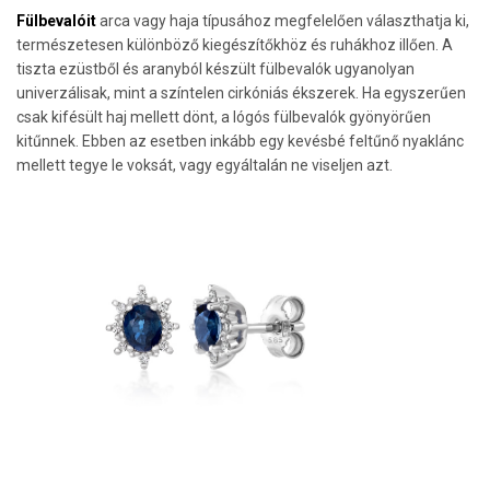
Fülbevalóit
arca vagy haja típusához megfelelően választhatja ki,
természetesen különböző kiegészítőkhöz és ruhákhoz illően. A
tiszta ezüstből és aranyból készült fülbevalók ugyanolyan
univerzálisak, mint a színtelen cirkóniás ékszerek. Ha egyszerűen
csak kifésült haj mellett dönt, a lógós fülbevalók gyönyörűen
kitűnnek. Ebben az esetben inkább egy kevésbé feltűnő nyaklánc
mellett tegye le voksát, vagy egyáltalán ne viseljen azt.