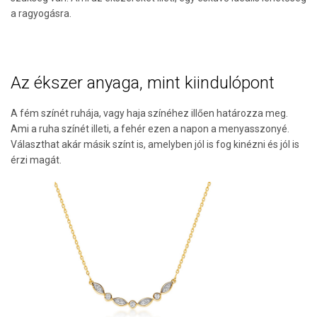
a ragyogásra.
Az ékszer anyaga, mint kiindulópont
A fém színét ruhája, vagy haja színéhez illően határozza meg.
Ami a ruha színét illeti, a fehér ezen a napon a menyasszonyé.
Választhat akár másik színt is, amelyben jól is fog kinézni és jól is
érzi magát.