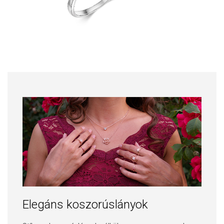
Elegáns koszorúslányok