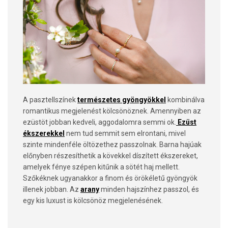
A pasztellszínek
természetes gyöngyökkel
kombinálva
romantikus megjelenést kölcsönöznek. Amennyiben az
ezüstöt jobban kedveli, aggodalomra semmi ok.
Ezüst
ékszerekkel
nem tud semmit sem elrontani, mivel
szinte mindenféle öltözethez passzolnak. Barna hajúak
előnyben részesíthetik a kövekkel díszített ékszereket,
amelyek fénye szépen kitűnik a sötét haj mellett.
Szőkéknek ugyanakkor a finom és örökéletű gyöngyök
illenek jobban. Az
arany
minden hajszínhez passzol, és
egy kis luxust is kölcsönöz megjelenésének.