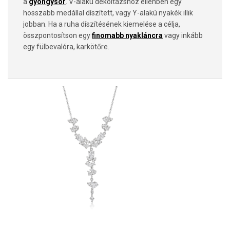
a
gyöngysor
. V-alakú dekoltázshoz ellenben egy
hosszabb medállal díszített, vagy Y-alakú nyakék illik
jobban. Ha a ruha díszítésének kiemelése a célja,
összpontosítson egy
finomabb nyakláncra
vagy inkább
egy fülbevalóra, karkötőre.