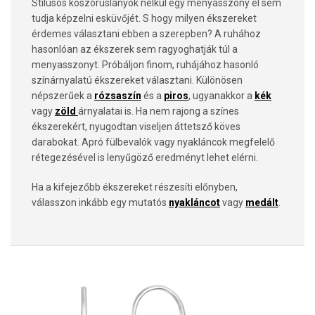
Stílusos koszorúslányok nélkül egy menyasszony el sem
tudja képzelni esküvőjét. S hogy milyen ékszereket
érdemes választani ebben a szerepben? A ruhához
hasonlóan az ékszerek sem ragyoghatják túl a
menyasszonyt. Próbáljon finom, ruhájához hasonló
színárnyalatú ékszereket választani. Különösen
népszerűek a
rózsaszín
és a
piros
, ugyanakkor a
kék
vagy
zöld
árnyalatai is. Ha nem rajong a színes
ékszerekért, nyugodtan viseljen áttetsző köves
darabokat. Apró fülbevalók vagy nyakláncok megfelelő
rétegezésével is lenyűgöző eredményt lehet elérni.
Ha a kifejezőbb ékszereket részesíti előnyben,
válasszon inkább egy mutatós
nyakláncot
vagy
medált
.