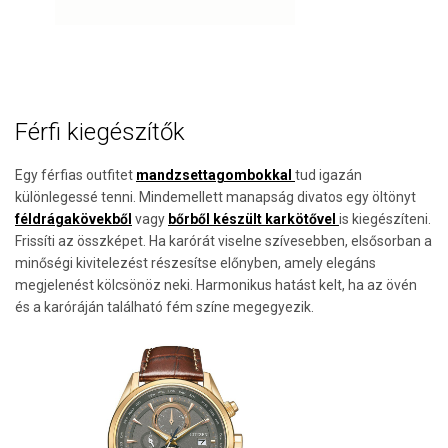
Férfi kiegészítők
Egy férfias outfitet
mandzsettagombokkal
tud igazán
különlegessé tenni. Mindemellett manapság divatos egy öltönyt
féldrágakövekből
vagy
bőrből készült karkötővel
is kiegészíteni.
Frissíti az összképet. Ha karórát viselne szívesebben, elsősorban a
minőségi kivitelezést részesítse előnyben, amely elegáns
megjelenést kölcsönöz neki. Harmonikus hatást kelt, ha az övén
és a karóráján található fém színe megegyezik.